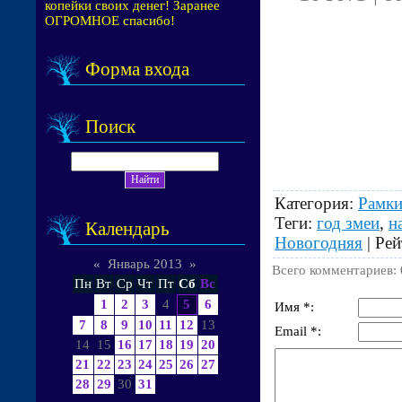
копейки своих денег! Заранее
ОГРОМНОЕ спасибо!
Форма входа
Поиск
Категория
:
Рамки
Теги
:
год змеи
,
н
Календарь
Новогодняя
|
Рей
«
Январь 2013
»
Всего комментариев
:
Пн
Вт
Ср
Чт
Пт
Сб
Вс
1
2
3
4
5
6
Имя *:
7
8
9
10
11
12
13
Email *:
14
15
16
17
18
19
20
21
22
23
24
25
26
27
28
29
30
31