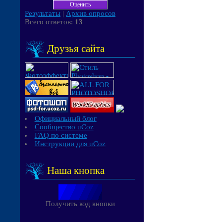
Результаты
|
Архив опросов
Всего ответов:
13
Друзья сайта
Официальный блог
Сообщество uCoz
FAQ по системе
Инструкции для uCoz
Наша кнопка
Получить код кнопки