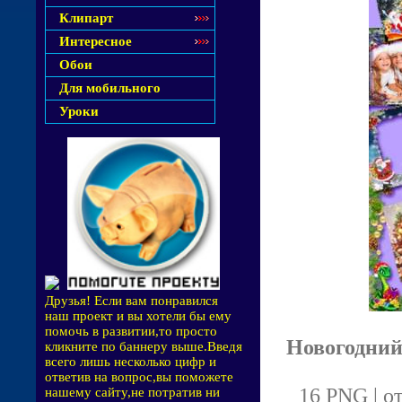
Клипарт
Интересное
Обои
Для мобильного
Уроки
Друзья! Если вам понравился
наш проект и вы хотели бы ему
помочь в развитии,то просто
Новогодний 
кликните по баннеру выше.Введя
всего лишь несколько цифр и
ответив на вопрос,вы поможете
16 PNG | о
нашему сайту,не потратив ни