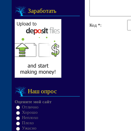
Заработать
Код *:
Наш опрос
Оцените мой сайт
Отлично
Хорошо
Неплохо
Плохо
Ужасно