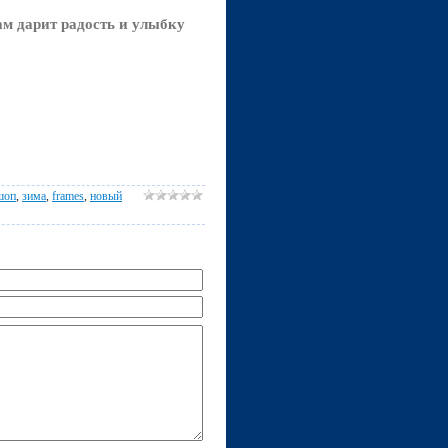
ам дарит радость и улыбку
шоп
,
зима
,
frames
,
новый