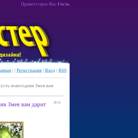
Приветствую Вас
Гость
авная
|
|
Регистрация
|
Вход
|
RSS
Пусть новогодняя Змея вам
яя Змея вам дарит
20:15