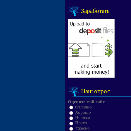
Заработать
Наш опрос
Оцените мой сайт
Отлично
Хорошо
Неплохо
Плохо
Ужасно