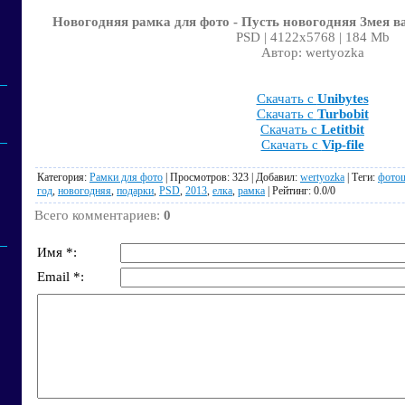
Новогодняя рамка для фото - Пусть новогодняя Змея в
PSD | 4122x5768 | 184 Mb
Автор: wertyozka
Скачать с
Unibytes
Скачать с
Turbobit
Скачать с
Letitbit
Скачать с
Vip-file
Категория
:
Рамки для фото
|
Просмотров
: 323 |
Добавил
:
wertyozka
|
Теги
:
фото
год
,
новогодняя
,
подарки
,
PSD
,
2013
,
елка
,
рамка
|
Рейтинг
:
0.0
/
0
Всего комментариев
:
0
Имя *:
Email *: