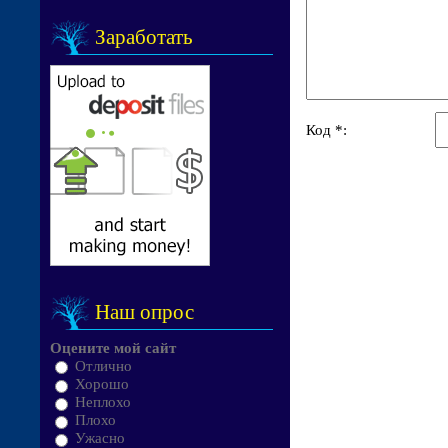
Заработать
Код *:
Наш опрос
Оцените мой сайт
Отлично
Хорошо
Неплохо
Плохо
Ужасно