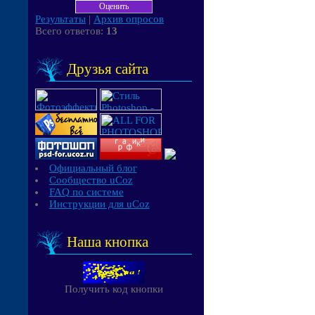
Результаты
|
Архив опросов
Всего ответов:
13
Друзья сайта
Официальный блог
Сообщество uCoz
FAQ по системе
Инструкции для uCoz
Наша кнопка
Получить код кнопки