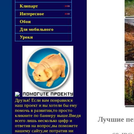
Клипарт
Интересное
Обои
Для мобильного
Уроки
Друзья! Если вам понравился
наш проект и вы хотели бы ему
помочь в развитии,то просто
кликните по баннеру выше.Введя
Лучшие пе
всего лишь несколько цифр и
ответив на вопрос,вы поможете
нашему сайту,не потратив ни