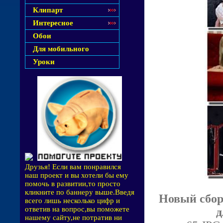
Клипарт
Интересное
Обои
Для мобильного
Уроки
Друзья! Если вам понравился
наш проект и вы хотели бы ему
помочь в развитии,то просто
кликните по баннеру выше.Введя
Новый сбор
всего лишь несколько цифр и
ответив на вопрос,вы поможете
д
нашему сайту,не потратив ни