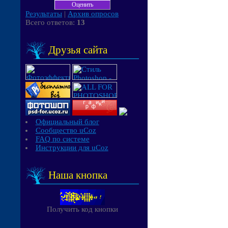
Результаты
|
Архив опросов
Всего ответов:
13
Друзья сайта
Официальный блог
Сообщество uCoz
FAQ по системе
Инструкции для uCoz
Наша кнопка
Получить код кнопки