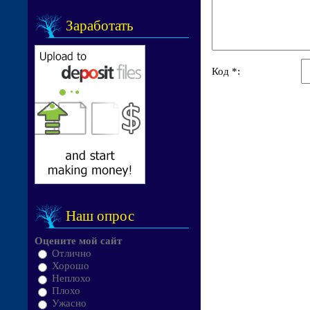
Заработать
Код *:
Наш опрос
Оцените мой сайт
Отлично
Хорошо
Неплохо
Плохо
Ужасно