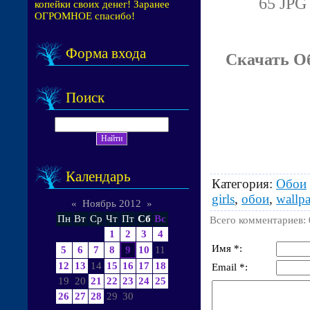
65 JPG 
копейки своих денег! Заранее
ОГРОМНОЕ спасибо!
Форма входа
Скачать Об
Поиск
Календарь
Категория
:
Обои
girls
,
обои
,
wallpa
«
Ноябрь 2012
»
Пн
Вт
Ср
Чт
Пт
Сб
Вс
Всего комментариев
:
1
2
3
4
Имя *:
5
6
7
8
9
10
11
12
13
14
15
16
17
18
Email *:
19
20
21
22
23
24
25
26
27
28
29
30