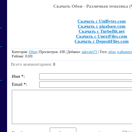
Скачать Обои - Различная тематика (
Скачать с UniBytes.com
Скачать с gigabase.com
Скачать с TurboBit.net
Скачать с UnextFiles.com
Скачать с DepositFiles.com
Категория
:
Обои
|
Просмотров
: 438 |
Добавил
:
zalevskij75
|
Теги
:
обои
,
wallpapers
Рейтинг
:
0.0
/
0
Всего комментариев
:
0
Имя *:
Email *: