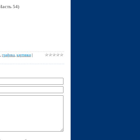
Часть 54)
,
графика
,
картинки
|