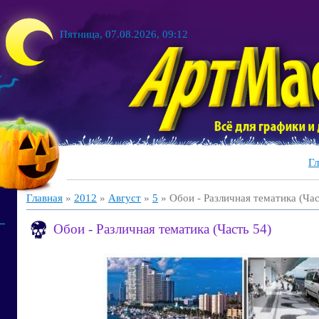
Пятница, 07.08.2026, 09:12
Гл
Главная
»
2012
»
Август
»
5
» Обои - Различная тематика (Час
Обои - Различная тематика (Часть 54)