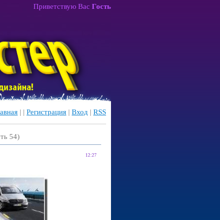
Приветствую Вас
Гость
авная
|
|
Регистрация
|
Вход
|
RSS
ть 54)
12:27