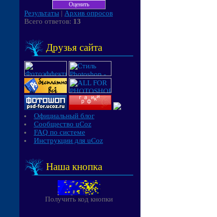
Результаты
|
Архив опросов
Всего ответов:
13
Друзья сайта
Официальный блог
Сообщество uCoz
FAQ по системе
Инструкции для uCoz
Наша кнопка
Получить код кнопки