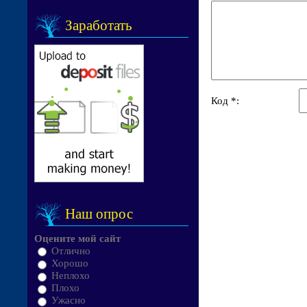
Заработать
Код *:
Наш опрос
Оцените мой сайт
Отлично
Хорошо
Неплохо
Плохо
Ужасно