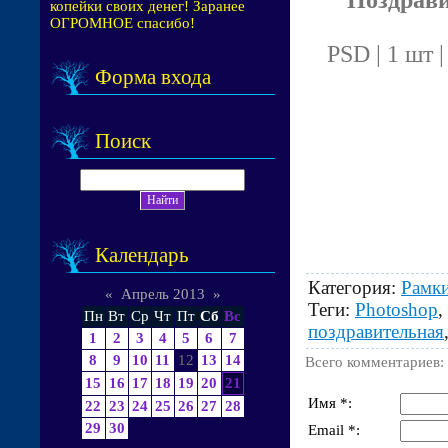
копейки своих денег! Заранее
ОГРОМНОЕ спасибо!
PSD | 1 шт |
Форма входа
Поиск
Календарь
Категория
:
Рамки
«
Апрель 2013
»
Теги
:
Photoshop
,
Пн
Вт
Ср
Чт
Пт
Сб
Вс
поздравительная
1
2
3
4
5
6
7
8
9
10
11
12
13
14
Всего комментариев
:
15
16
17
18
19
20
21
Имя *:
22
23
24
25
26
27
28
29
30
Email *: