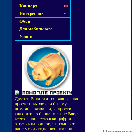
Клипарт
Интересное
Обои
Для мобильного
Уроки
Друзья! Если вам понравился наш
проект и вы хотели бы ему
помочь в развитии,то просто
кликните по баннеру выше.Введя
всего лишь несколько цифр и
ответив на вопрос,вы поможете
нашему сайту,не потратив ни
Поздрави