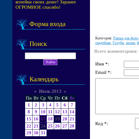
копейки своих денег! Заранее
ОГРОМНОЕ спасибо!
Форма входа
Категория
:
Рамки для фото
Поиск
свадебная
,
Голуби
,
лилии
,
ф
Всего комментариев
:
Имя *:
Email *:
Календарь
«
Июль 2013
»
Пн
Вт
Ср
Чт
Пт
Сб
Вс
1
2
3
4
5
6
7
8
9
10
11
12
13
14
15
16
17
18
19
20
21
Код *:
22
23
24
25
26
27
28
29
30
31