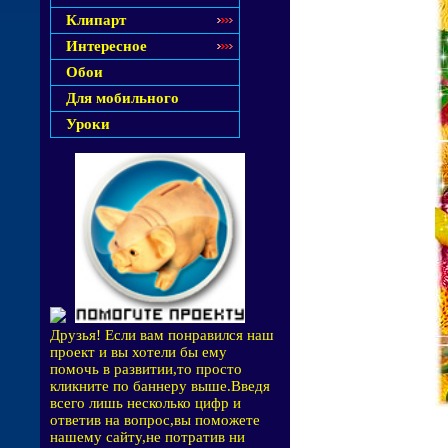
Клипарт
Интересное
Обои
Для мобильного
Уроки
Друзья! Если вам понравился наш
проект и вы хотели бы ему
помочь в развитии,то просто
кликните по баннеру выше.Введя
всего лишь несколько цифр и
ответив на вопрос,вы поможете
нашему сайту,не потратив ни