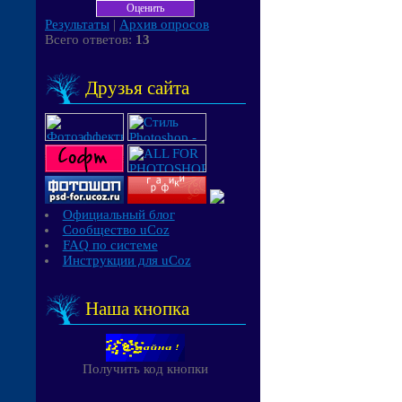
Результаты
|
Архив опросов
Всего ответов:
13
Друзья сайта
Официальный блог
Сообщество uCoz
FAQ по системе
Инструкции для uCoz
Наша кнопка
Получить код кнопки