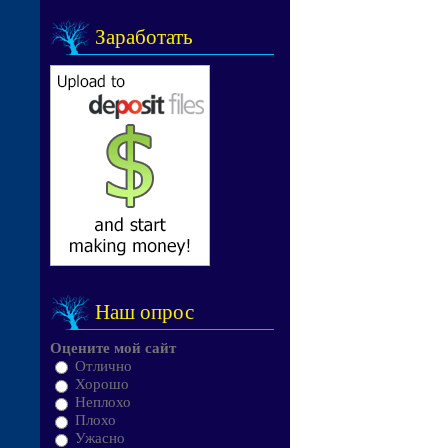
Заработать
Наш опрос
Оцените мой сайт
Отлично
Хорошо
Неплохо
Плохо
Ужасно