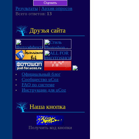
Результаты
|
Архив опросов
Всего ответов:
13
Друзья сайта
Официальный блог
Сообщество uCoz
FAQ по системе
Инструкции для uCoz
Наша кнопка
Получить код кнопки