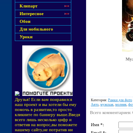
Клипарт
Интересное
Обои
Для мобильного
Уроки
Муж
Друзья! Если вам понравился
Категория
:
Рамки для фото
наш проект и вы хотели бы ему
Авто
,
мужская
,
молния
,
фо
помочь в развитии,то просто
Всего комментариев
:
кликните по баннеру выше.Введя
всего лишь несколько цифр и
Имя *:
ответив на вопрос,вы поможете
нашему сайту,не потратив ни
Email *: