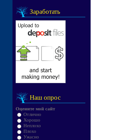
Заработать
Наш опрос
Оцените мой сайт
Отлично
Хорошо
Неплохо
Плохо
Ужасно