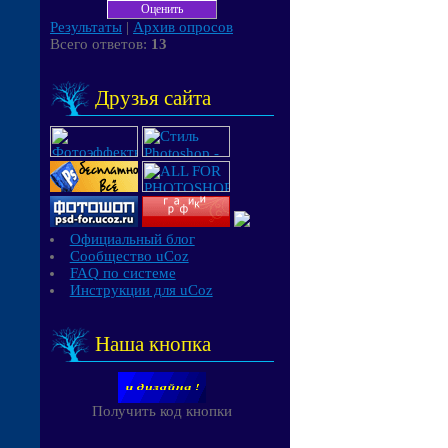
Результаты
|
Архив опросов
Всего ответов:
13
Друзья сайта
Официальный блог
Сообщество uCoz
FAQ по системе
Инструкции для uCoz
Наша кнопка
Получить код кнопки