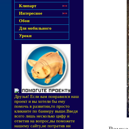
Клипарт
Интересное
Обои
Для мобильного
Уроки
Друзья! Если вам понравился наш
проект и вы хотели бы ему
помочь в развитии,то просто
кликните по баннеру выше.Введя
всего лишь несколько цифр и
ответив на вопрос,вы поможете
нашему сайту,не потратив ни
Рамка