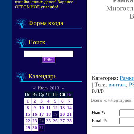
копейки своих денег! Заранее
Многосло
ОГРОМНОЕ спасибо!
В
Форма входа
Поиск
Календарь
Категория
:
Рамки
|
Теги
:
винтаж
,
P
«
Июль 2013
»
0.0
/
0
Пн
Вт
Ср
Чт
Пт
Сб
Вс
Всего комментариев
:
1
2
3
4
5
6
7
8
9
10
11
12
13
14
Имя *:
15
16
17
18
19
20
21
Email *:
22
23
24
25
26
27
28
29
30
31