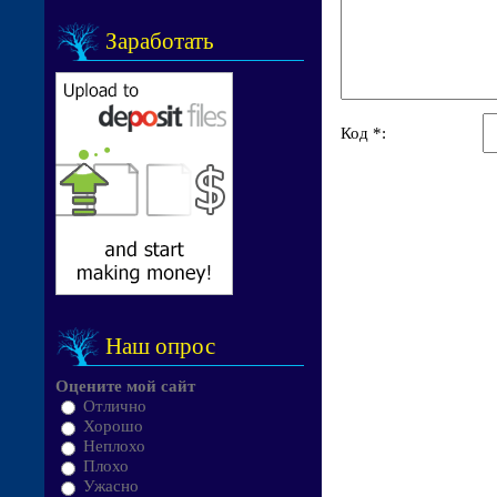
Заработать
Код *:
Наш опрос
Оцените мой сайт
Отлично
Хорошо
Неплохо
Плохо
Ужасно