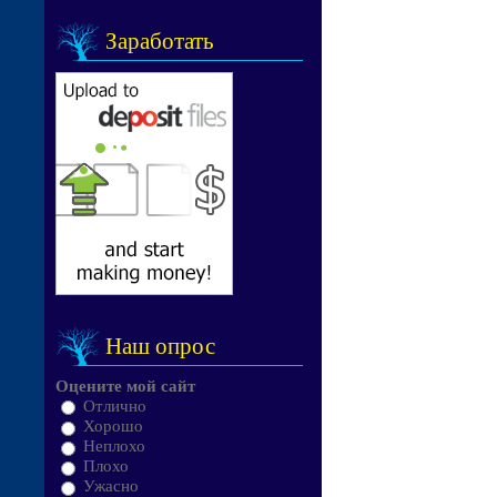
Заработать
Наш опрос
Оцените мой сайт
Отлично
Хорошо
Неплохо
Плохо
Ужасно