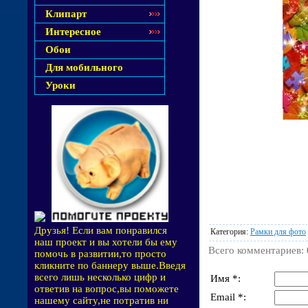
Клипарт
Интересное
Обои
Для мобильного
Уроки
Друзья! Если вам понравился
Категория
:
Рамки для фото
наш проект и вы хотели бы ему
Всего комментариев
:
помочь в развитии,то просто
кликните по баннеру выше.Введя
всего лишь несколько цифр и
Имя *:
ответив на вопрос,вы поможете
Email *:
нашему сайту,не потратив ни