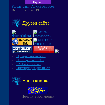
Результаты
|
Архив опросов
Всего ответов:
13
Друзья сайта
Официальный блог
Сообщество uCoz
FAQ по системе
Инструкции для uCoz
Наша кнопка
Получить код кнопки