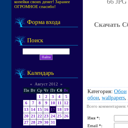
66 JPG 
копейки своих денег! Заранее
ОГРОМНОЕ спасибо!
Форма входа
Скачать С
Поиск
Календарь
«
Август 2012
»
Пн
Вт
Ср
Чт
Пт
Сб
Вс
Категория
:
Обои
1
2
3
4
5
обои
,
wallpapers
,
6
7
8
9
10
11
12
Всего комментариев
:
13
14
15
16
17
18
19
20
21
22
23
24
25
26
Имя *:
27
28
29
30
31
Email *: