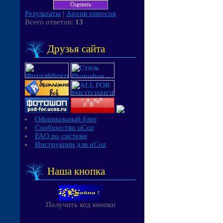
Результаты
|
Архив опросов
Всего ответов:
13
Друзья сайта
Официальный блог
Сообщество uCoz
FAQ по системе
Инструкции для uCoz
Наша кнопка
Получить код кнопки