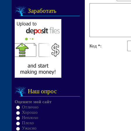
Заработать
Код *:
Наш опрос
Оцените мой сайт
Отлично
Хорошо
Неплохо
Плохо
Ужасно