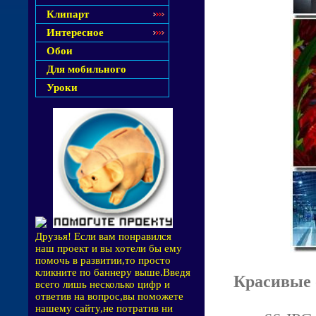
Клипарт
Интересное
Обои
Для мобильного
Уроки
Друзья! Если вам понравился
наш проект и вы хотели бы ему
помочь в развитии,то просто
кликните по баннеру выше.Введя
Красивые 
всего лишь несколько цифр и
ответив на вопрос,вы поможете
нашему сайту,не потратив ни