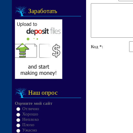
Заработать
Код *:
Наш опрос
Оцените мой сайт
Отлично
Хорошо
Неплохо
Плохо
Ужасно