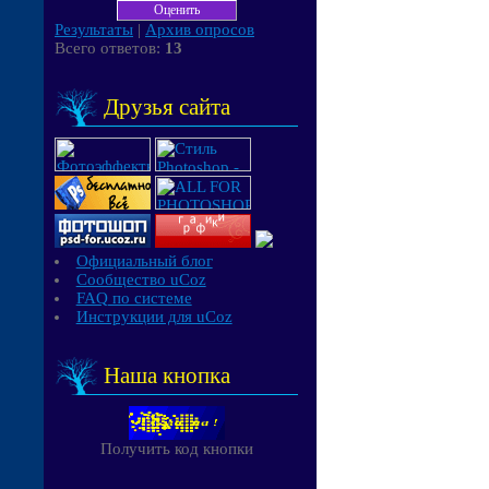
Результаты
|
Архив опросов
Всего ответов:
13
Друзья сайта
Официальный блог
Сообщество uCoz
FAQ по системе
Инструкции для uCoz
Наша кнопка
Получить код кнопки