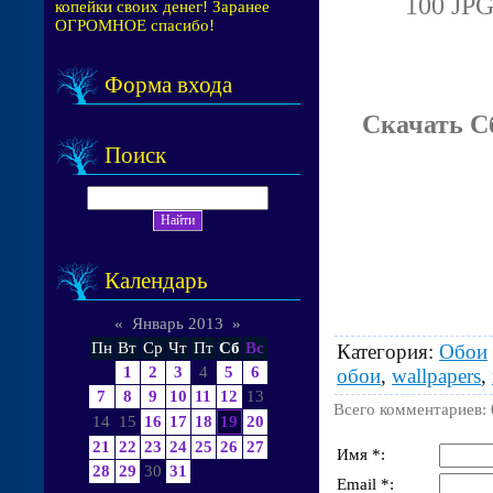
100 JPG
копейки своих денег! Заранее
ОГРОМНОЕ спасибо!
Форма входа
Скачать С
Поиск
Календарь
«
Январь 2013
»
Пн
Вт
Ср
Чт
Пт
Сб
Вс
Категория
:
Обои
1
2
3
4
5
6
обои
,
wallpapers
,
7
8
9
10
11
12
13
Всего комментариев
:
14
15
16
17
18
19
20
21
22
23
24
25
26
27
Имя *:
28
29
30
31
Email *: