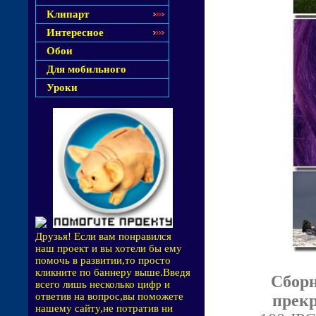
Клипарт
Интересное
Обои
Для мобильного
Уроки
Друзья! Если вам понравился
наш проект и вы хотели бы ему
помочь в развитии,то просто
кликните по баннеру выше.Введя
Сбор
всего лишь несколько цифр и
ответив на вопрос,вы поможете
прекр
нашему сайту,не потратив ни