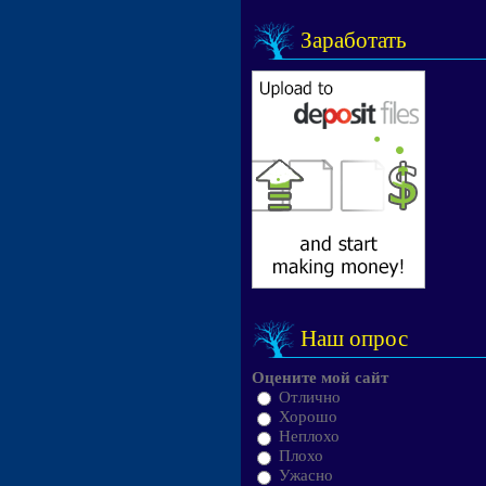
Заработать
Наш опрос
Оцените мой сайт
Отлично
Хорошо
Неплохо
Плохо
Ужасно