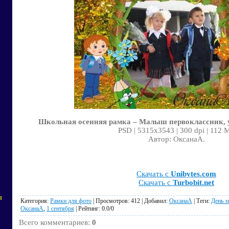
Школьная осенняя рамка – Малыш первоклассник, у
PSD | 5315x3543 | 300 dpi | 112 
Автор: ОксанаА.
Скачать с
Unibytes.com
Скачать с
Turbobit.net
я
Категория
:
Рамки для фото
|
Просмотров
: 412 |
Добавил
:
ОксанаА
|
Теги
:
День з
ОксанаА
,
1 сентября
|
Рейтинг
:
0.0
/
0
Всего комментариев
:
0