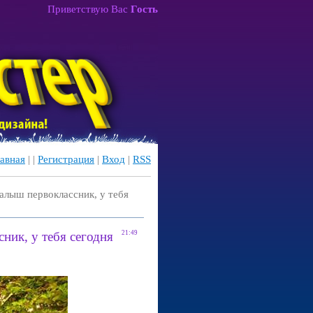
Приветствую Вас
Гость
авная
|
|
Регистрация
|
Вход
|
RSS
алыш первоклассник, у тебя
ник, у тебя сегодня
21:49