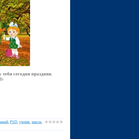
 тебя сегодня праздник
Mb
наний
,
PSD
,
ученик
,
школа
,