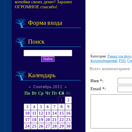
копейки своих денег! Заранее
ОГРОМНОЕ спасибо!
Форма входа
Поиск
Категория
:
Рамки для фото
фотоизображений
,
PSD
,
Ст
Всего комментариев
:
Календарь
Имя *:
«
Сентябрь 2012
»
Email *:
Пн
Вт
Ср
Чт
Пт
Сб
Вс
1
2
3
4
5
6
7
8
9
10
11
12
13
14
15
16
17
18
19
20
21
22
23
24
25
26
27
28
29
30