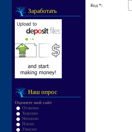
Код *:
Заработать
Наш опрос
Оцените мой сайт
Отлично
Хорошо
Неплохо
Плохо
Ужасно