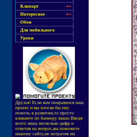
Клипарт
Интересное
Обои
Для мобильного
Уроки
Друзья! Если вам понравился наш
проект и вы хотели бы ему
помочь в развитии,то просто
кликните по баннеру выше.Введя
всего лишь несколько цифр и
ответив на вопрос,вы поможете
нашему сайту,не потратив ни