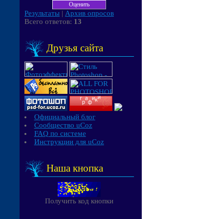
Результаты
|
Архив опросов
Всего ответов:
13
Друзья сайта
Официальный блог
Сообщество uCoz
FAQ по системе
Инструкции для uCoz
Наша кнопка
Получить код кнопки