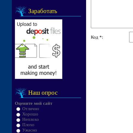
Заработать
Код *:
Наш опрос
Оцените мой сайт
Отлично
Хорошо
Неплохо
Плохо
Ужасно