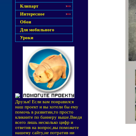
Клипарт
Интересное
Обои
Для мобильного
Уроки
Друзья! Если вам понравился
наш проект и вы хотели бы ему
помочь в развитии,то просто
кликните по баннеру выше.Введя
всего лишь несколько цифр и
ответив на вопрос,вы поможете
нашему сайту,не потратив ни