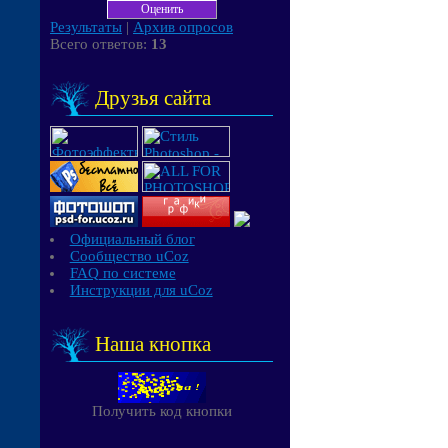
Результаты
|
Архив опросов
Всего ответов:
13
Друзья сайта
Официальный блог
Сообщество uCoz
FAQ по системе
Инструкции для uCoz
Наша кнопка
Получить код кнопки