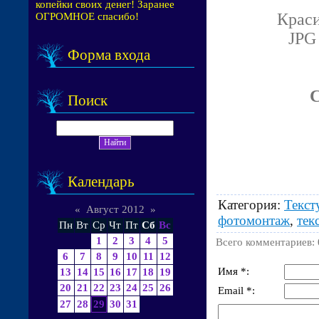
копейки своих денег! Заранее
Краси
ОГРОМНОЕ спасибо!
JPG 
Форма входа
С
Поиск
Календарь
Категория
:
Текст
«
Август 2012
»
фотомонтаж
,
тек
Пн
Вт
Ср
Чт
Пт
Сб
Вс
1
2
3
4
5
Всего комментариев
:
6
7
8
9
10
11
12
Имя *:
13
14
15
16
17
18
19
20
21
22
23
24
25
26
Email *:
27
28
29
30
31