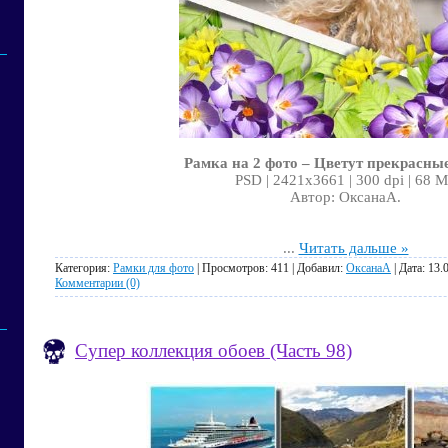
Рамка на 2 фото – Цветут прекрасны
PSD | 2421x3661 | 300 dpi | 68 
Автор: ОксанаА.
...
Читать дальше »
Категория:
Рамки для фото
| Просмотров: 411 | Добавил:
ОксанаА
| Дата:
13.
Комментарии (0)
Супер коллекция обоев (Часть 98)