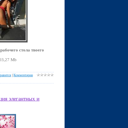
рабочего стола твоего
103,27 Mb
равится
|
Комментарии
ция элегантных и