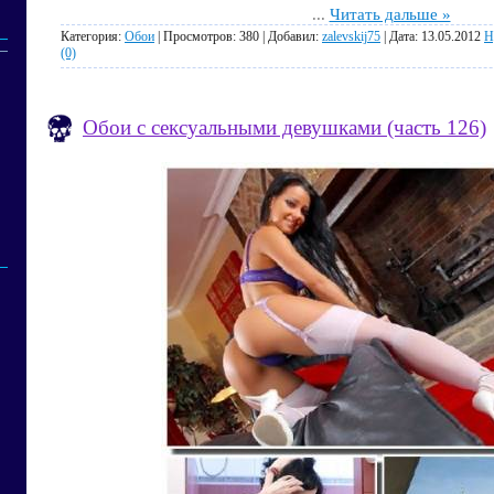
...
Читать дальше »
Категория:
Обои
| Просмотров: 380 | Добавил:
zalevskij75
| Дата:
13.05.2012
Н
(0)
Обои с сексуальными девушками (часть 126)