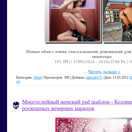
Новые обои с очень сексуальными девушками для 
монитора
101 JPG | 1280х1024 - 5616х3744 Px | 
...
Читать дальше »
Категория:
Обои
| Просмотров: 398 | Добавил:
zalevskij75
| Дата:
13.05.2012
Н
(0)
Многослойный женский psd шаблон - Коллек
роскошных вечерних нарядов