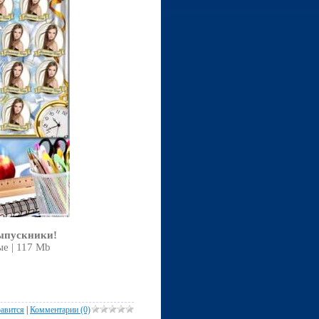
выпускники!
ые | 117 Mb
авится
|
Комментарии (0)