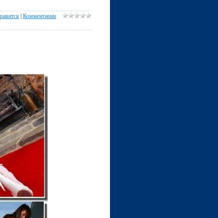
равится
|
Комментарии