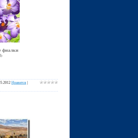
е фиалки
Mb
05.2012
Нравится
|