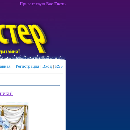
Приветствую Вас
Гость
авная
|
|
Регистрация
|
Вход
|
RSS
ники!