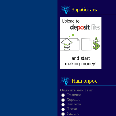
Заработать
Наш опрос
Оцените мой сайт
Отлично
Хорошо
Неплохо
Плохо
Ужасно