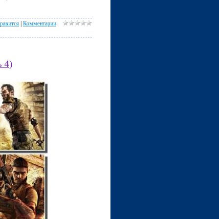
равится
|
Комментарии
 4)