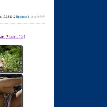
а:
17.05.2012
Нравится
|
и (Часть 12)