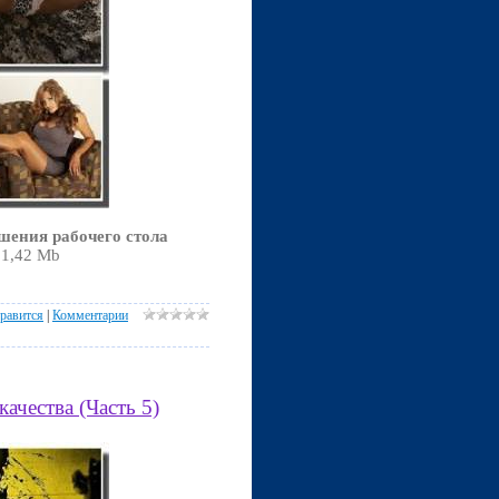
шения рабочего стола
01,42 Mb
равится
|
Комментарии
чества (Часть 5)