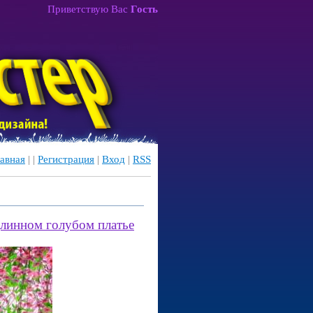
Приветствую Вас
Гость
авная
|
|
Регистрация
|
Вход
|
RSS
длинном голубом платье