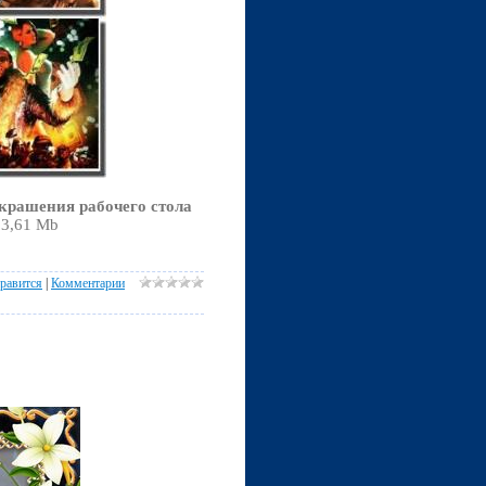
крашения рабочего стола
03,61 Mb
равится
|
Комментарии