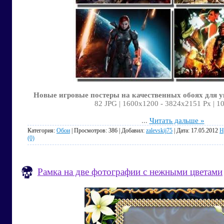
Новые игровые постеры на качественных обоях для у
82 JPG | 1600х1200 - 3824х2151 Px | 1
...
Читать дальше »
Категория:
Обои
| Просмотров: 386 | Добавил:
zalevskij75
| Дата:
17.05.2012
Н
(0)
Рамка на две фотографии с нежными цветами