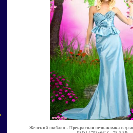
я
Женский шаблон - Прекрасная незнакомка в дли
PSD | 4703x6610 | 78.9 Mb