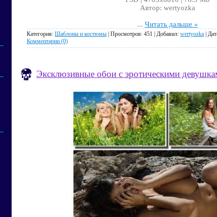
Автор: wertyozka
...
Читать дальше »
Категория:
Шаблоны и костюмы
| Просмотров: 451 | Добавил:
wertyozka
| Дат
Комментарии (0)
Эксклюзивные обои с эротическими девушкам