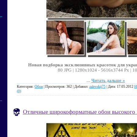
Новая подборка эксклюзивных красоток для укра
80 JPG | 1280х1024 - 5616х3744 Px | 1
...
Читать дальше »
Категория:
Обои
| Просмотров: 362 | Добавил:
zalevskij75
| Дата:
17.05.2012
Н
(0)
Отличные широкоформатные обои высокого ка