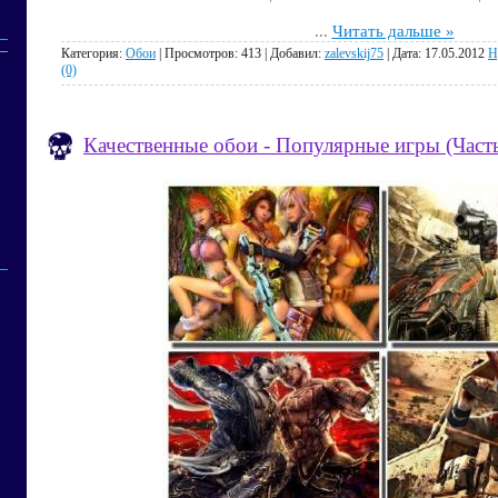
...
Читать дальше »
Категория:
Обои
| Просмотров: 413 | Добавил:
zalevskij75
| Дата:
17.05.2012
Н
(0)
Качественные обои - Популярные игры (Часть