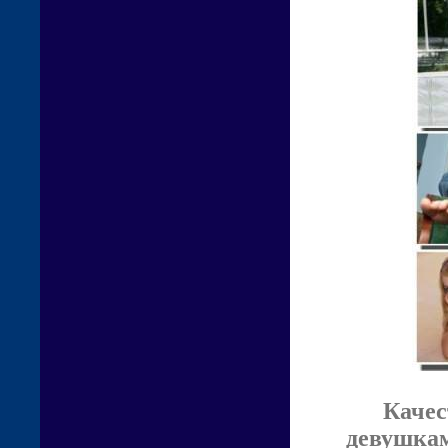
Качес
девушкам