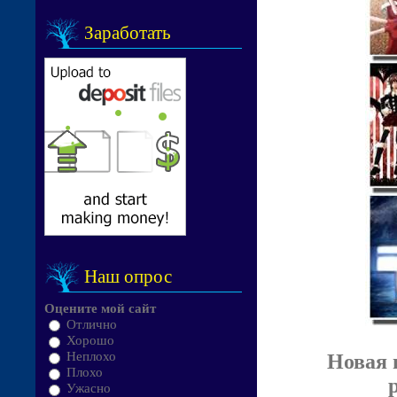
Заработать
Наш опрос
Оцените мой сайт
Отлично
Хорошо
Неплохо
Новая 
Плохо
Ужасно