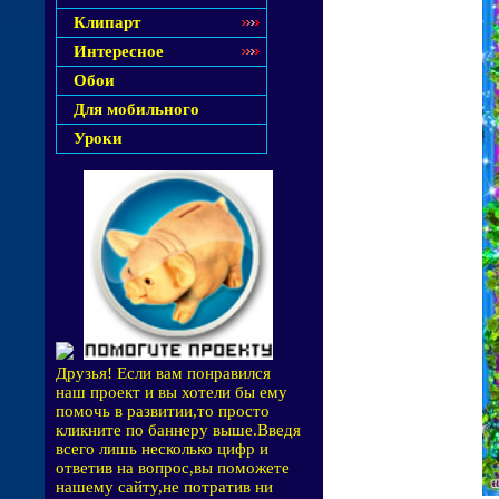
Клипарт
Интересное
Обои
Для мобильного
Уроки
Друзья! Если вам понравился
наш проект и вы хотели бы ему
помочь в развитии,то просто
кликните по баннеру выше.Введя
всего лишь несколько цифр и
ответив на вопрос,вы поможете
нашему сайту,не потратив ни