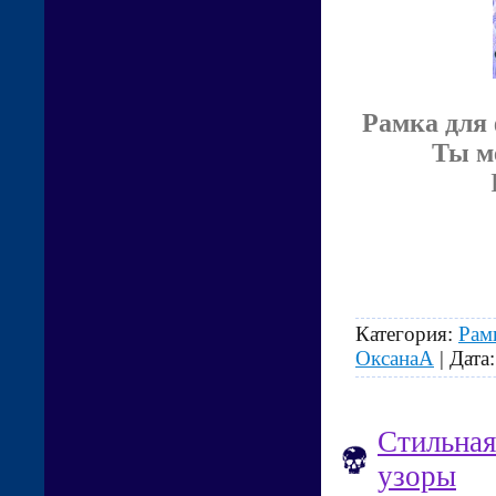
Рамка для
Ты м
Категория:
Рам
ОксанаА
| Дата
Стильная
узоры