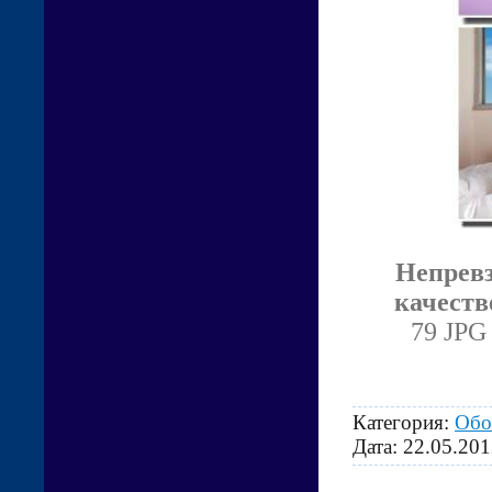
Непревз
качеств
79 JPG 
Категория:
Обо
Дата:
22.05.201