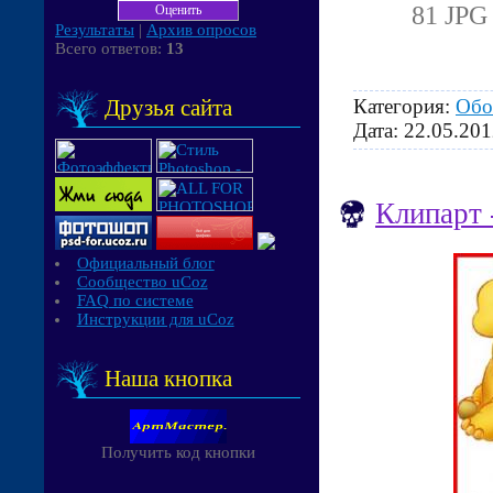
81 JPG 
Результаты
|
Архив опросов
Всего ответов:
13
Категория:
Обо
Друзья сайта
Дата:
22.05.201
Клипарт 
Официальный блог
Сообщество uCoz
FAQ по системе
Инструкции для uCoz
Наша кнопка
Получить код кнопки