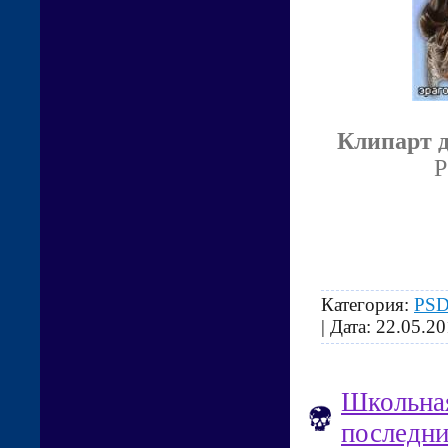
Клипарт 
P
Категория:
PSD
| Дата:
22.05.20
Школьная
последни