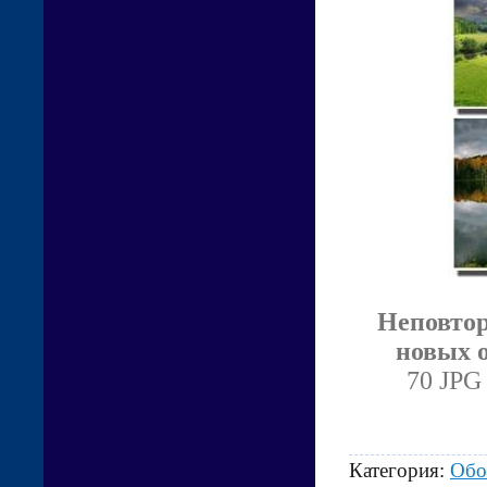
Неповтор
новых 
70 JPG 
Категория:
Обо