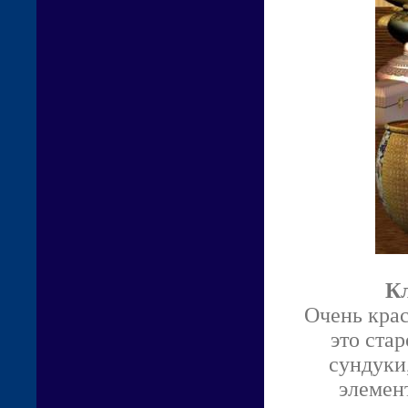
Кл
Очень крас
это ста
сундуки
элемен