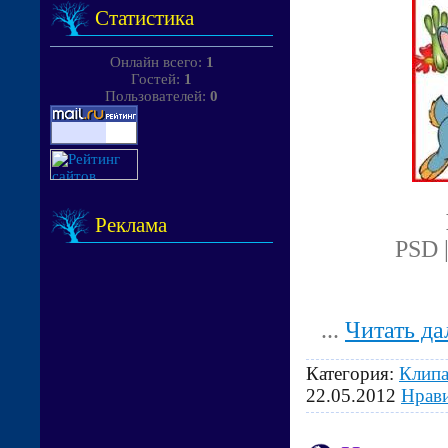
Статистика
Онлайн всего:
1
Гостей:
1
Пользователей:
0
Реклама
PSD |
...
Читать да
Категория:
Клипа
22.05.2012
Нрав