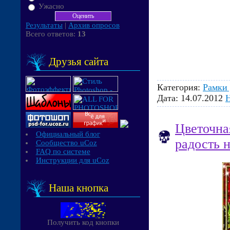
Ужасно
Результаты
|
Архив опросов
Всего ответов:
13
Друзья сайта
Категория:
Рамки 
Дата:
14.07.2012
Цветочна
Официальный блог
радость 
Сообщество uCoz
FAQ по системе
Инструкции для uCoz
Наша кнопка
Получить код кнопки