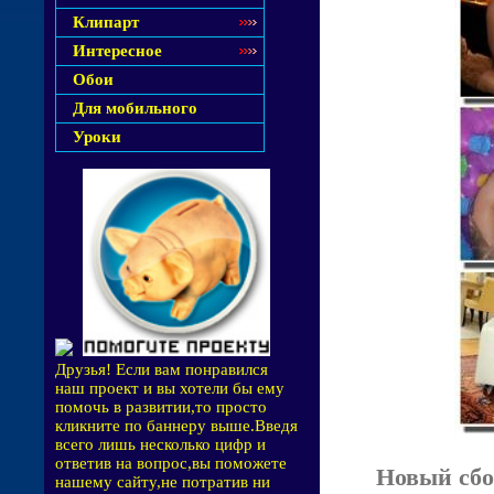
Клипарт
Интересное
Обои
Для мобильного
Уроки
Друзья! Если вам понравился
наш проект и вы хотели бы ему
помочь в развитии,то просто
кликните по баннеру выше.Введя
всего лишь несколько цифр и
ответив на вопрос,вы поможете
Новый сбо
нашему сайту,не потратив ни