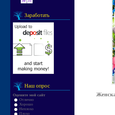
30
31
Заработать
Наш опрос
Женска
Оцените мой сайт
Отлично
Хорошо
Неплохо
Плохо