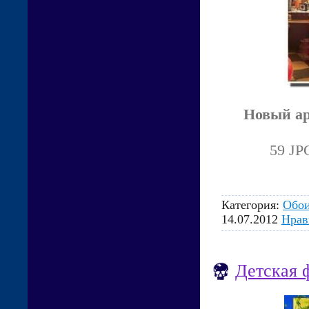
Новый ар
59 JP
Категория:
Обо
14.07.2012
Нрав
Детская 