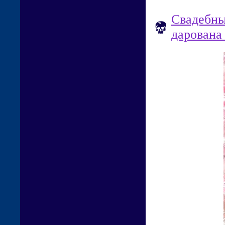
Свадебны
дарована