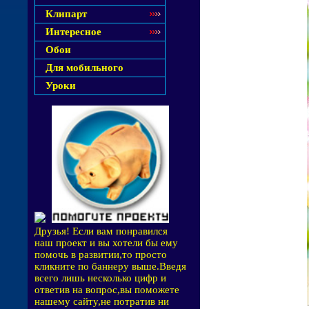
Клипарт
Интересное
Обои
Для мобильного
Уроки
Друзья! Если вам понравился
наш проект и вы хотели бы ему
помочь в развитии,то просто
кликните по баннеру выше.Введя
всего лишь несколько цифр и
ответив на вопрос,вы поможете
нашему сайту,не потратив ни