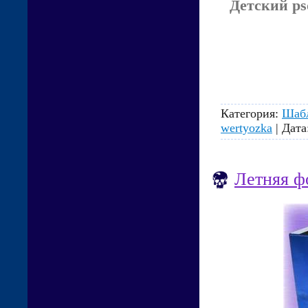
Детский ps
Категория:
Шаб
wertyozka
| Дата
Летняя ф