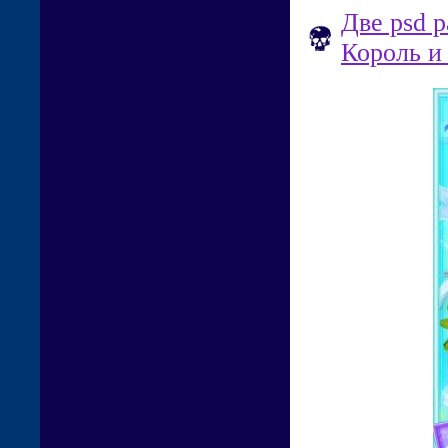
Две psd 
Король и