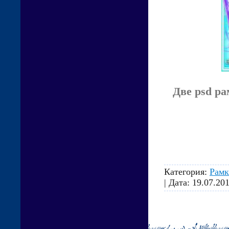
Две psd р
Категория:
Рамк
| Дата:
19.07.20