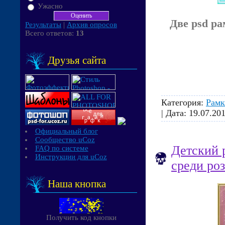
Ужасно
Две psd р
Результаты
|
Архив опросов
Всего ответов:
13
Друзья сайта
Категория:
Рамк
| Дата:
19.07.20
Официальный блог
Сообщество uCoz
Детский 
FAQ по системе
Инструкции для uCoz
среди ро
Наша кнопка
Получить код кнопки