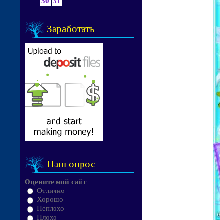
30
31
Заработать
Наш опрос
Оцените мой сайт
Отлично
Хорошо
Неплохо
Плохо