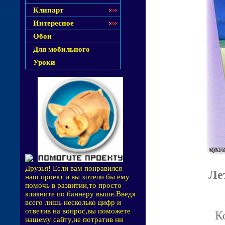
Клипарт
Интересное
Обои
Для мобильного
Уроки
Друзья! Если вам понравился
Ле
наш проект и вы хотели бы ему
помочь в развитии,то просто
кликните по баннеру выше.Введя
всего лишь несколько цифр и
ответив на вопрос,вы поможете
К
нашему сайту,не потратив ни