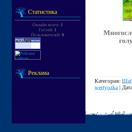
Статистика
Онлайн всего:
1
Гостей:
1
Многосло
Пользователей:
0
гол
Реклама
Категория:
Шаб
wertyozka
| Дат