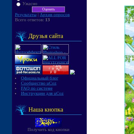
Ужасно
Результаты
|
Архив опросов
Всего ответов:
13
Друзья сайта
Официальный блог
Сообщество uCoz
FAQ по системе
Инструкции для uCoz
Наша кнопка
Получить код кнопки