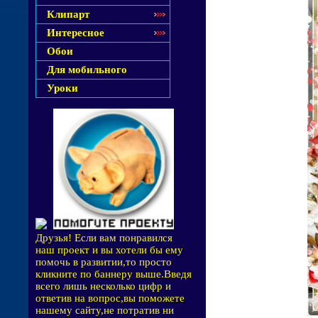
Клипарт
Интересное
Обои
Для мобильного
Уроки
Друзья! Если вам понравился
наш проект и вы хотели бы ему
помочь в развитии,то просто
кликните по баннеру выше.Введя
всего лишь несколько цифр и
ответив на вопрос,вы поможете
нашему сайту,не потратив ни