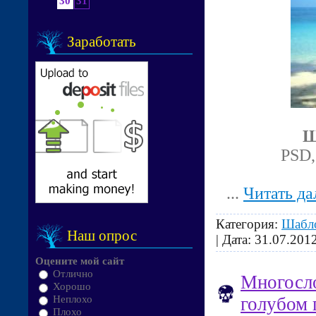
30
31
Заработать
Ш
PSD,
...
Читать да
Категория:
Шабл
Наш опрос
| Дата:
31.07.201
Оцените мой сайт
Отлично
Многосло
Хорошо
голубом 
Неплохо
Плохо