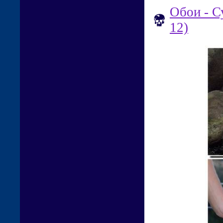
Обои - С
12)