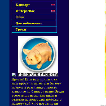
Клипарт
Интересное
Обои
Для мобильного
Уроки
Друзья! Если вам понравился
наш проект и вы хотели бы ему
помочь в развитии,то просто
кликните по баннеру выше.Введя
всего лишь несколько цифр и
ответив на вопрос,вы поможете
нашему сайту,не потратив ни