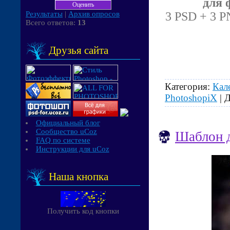
для 
Результаты
|
Архив опросов
3 PSD + 3 PN
Всего ответов:
13
Друзья сайта
Категория:
Кал
PhotoshopiX
| 
Официальный блог
Сообщество uCoz
Шаблон д
FAQ по системе
Инструкции для uCoz
Наша кнопка
Получить код кнопки