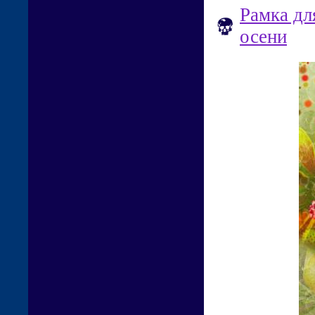
Рамка дл
осени