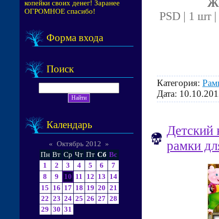
Ж
копейки своих денег! Заранее
ОГРОМНОЕ спасибо!
PSD | 1 шт |
Форма входа
Поиск
Категория:
Рам
Дата:
10.10.201
Календарь
Детский н
рамки дл
«
Октябрь 2012
»
Пн
Вт
Ср
Чт
Пт
Сб
Вс
1
2
3
4
5
6
7
8
9
10
11
12
13
14
15
16
17
18
19
20
21
22
23
24
25
26
27
28
29
30
31