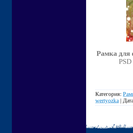
Рамка для 
PSD 
Категория:
Рам
wertyozka
| Дат