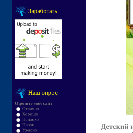
Заработать
Наш опрос
Оцените мой сайт
Отлично
Хорошо
Неплохо
Плохо
Детский н
Ужасно