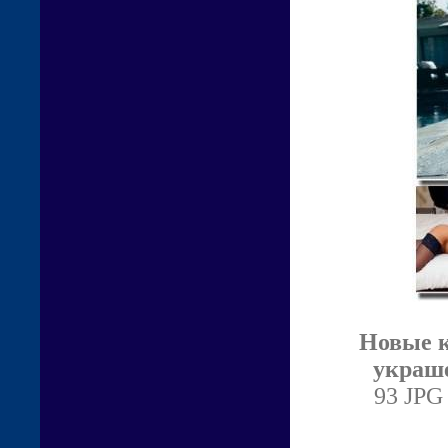
Новые к
украше
93 JPG 