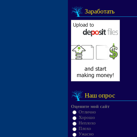
Заработать
Наш опрос
Оцените мой сайт
Отлично
Хорошо
Неплохо
Плохо
Ужасно