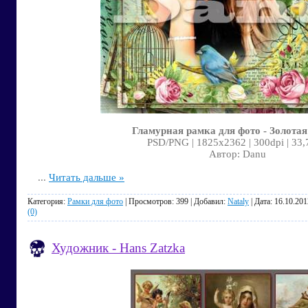
Гламурная рамка для фото - Золотая
PSD/PNG | 1825x2362 | 300dpi | 33
Автор: Danu
...
Читать дальше »
Категория:
Рамки для фото
| Просмотров: 399 | Добавил:
Nataly
| Дата:
16.10.201
(0)
Художник - Hans Zatzka