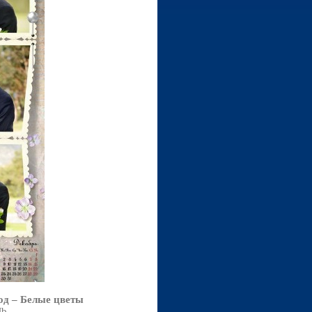
од – Белые цветы
Mb