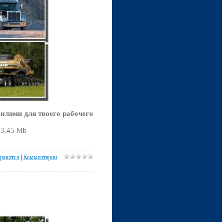
лями для твоего рабочего
03,45 Mb
равится
|
Комментарии