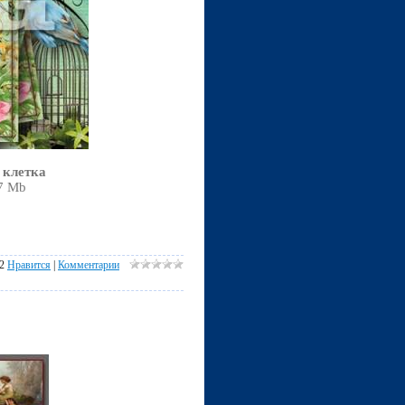
 клетка
,7 Mb
2
Нравится
|
Комментарии