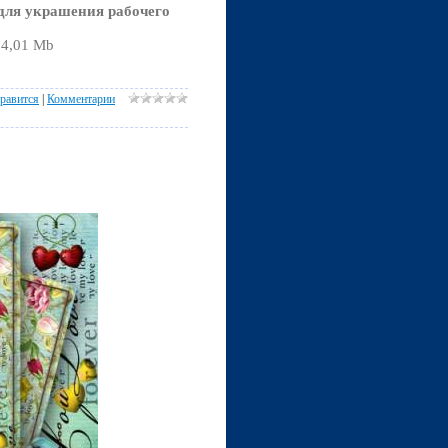
для украшения рабочего
04,01 Mb
равится
|
Комментарии