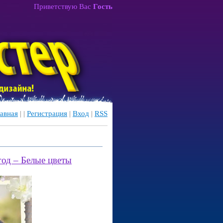
Приветствую Вас
Гость
авная
|
|
Регистрация
|
Вход
|
RSS
год – Белые цветы