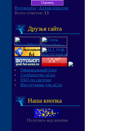
Результаты
|
Архив опросов
Всего ответов:
13
Друзья сайта
Официальный блог
Сообщество uCoz
FAQ по системе
Инструкции для uCoz
Наша кнопка
Получить код кнопки