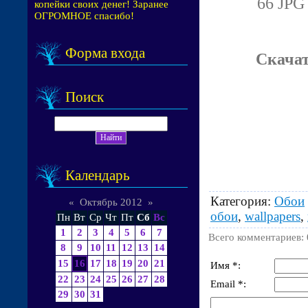
66 JPG 
копейки своих денег! Заранее
ОГРОМНОЕ спасибо!
Форма входа
Скачат
Поиск
Календарь
Категория
:
Обои
«
Октябрь 2012
»
обои
,
wallpapers
,
Пн
Вт
Ср
Чт
Пт
Сб
Вс
1
2
3
4
5
6
7
Всего комментариев
:
8
9
10
11
12
13
14
15
16
17
18
19
20
21
Имя *:
22
23
24
25
26
27
28
Email *:
29
30
31