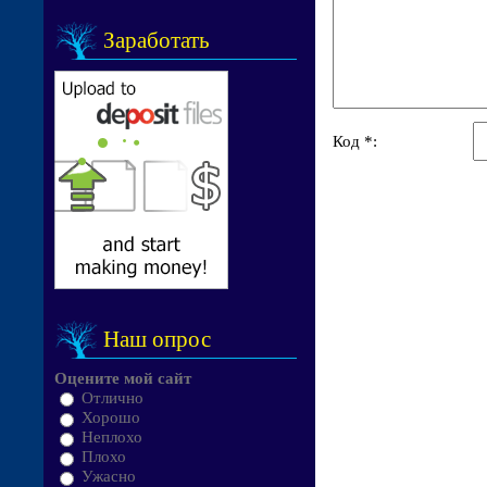
Заработать
Код *:
Наш опрос
Оцените мой сайт
Отлично
Хорошо
Неплохо
Плохо
Ужасно