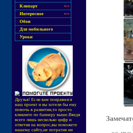
Клипарт
Интересное
Обои
Для мобильного
Уроки
Друзья! Если вам понравился
наш проект и вы хотели бы ему
помочь в развитии,то просто
кликните по баннеру выше.Введя
Замечат
всего лишь несколько цифр и
ответив на вопрос,вы поможете
нашему сайту,не потратив ни