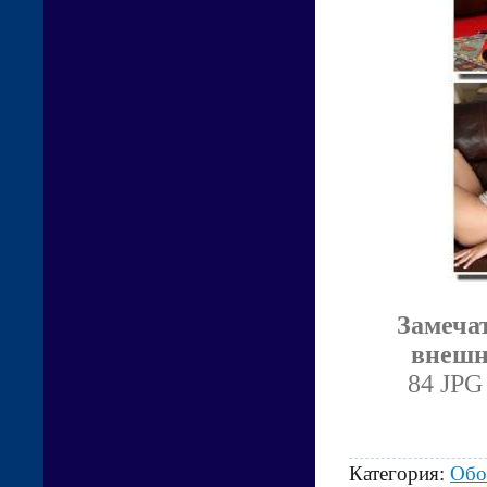
Замеча
внешн
84 JPG
Категория:
Обо