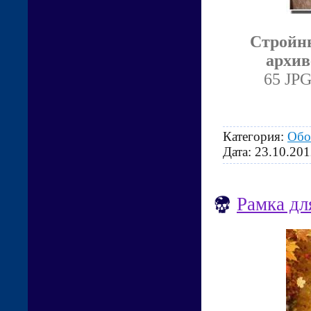
Стройны
архив
65 JPG
Категория:
Обо
Дата:
23.10.201
Рамка дл