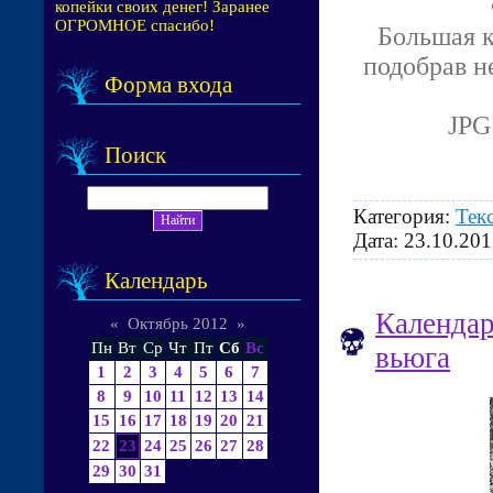
копейки своих денег! Заранее
ОГРОМНОЕ спасибо!
Большая к
подобрав н
Форма входа
JPG 
Поиск
Категория:
Тек
Дата:
23.10.201
Календарь
Календар
«
Октябрь 2012
»
Пн
Вт
Ср
Чт
Пт
Сб
Вс
вьюга
1
2
3
4
5
6
7
8
9
10
11
12
13
14
15
16
17
18
19
20
21
22
23
24
25
26
27
28
29
30
31