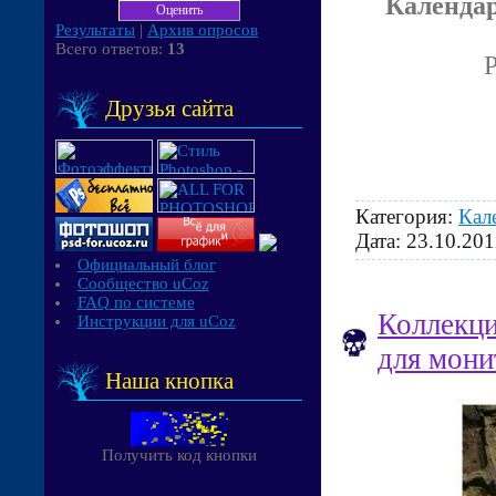
Календар
Результаты
|
Архив опросов
Всего ответов:
13
P
Друзья сайта
Категория:
Кал
Дата:
23.10.201
Официальный блог
Сообщество uCoz
FAQ по системе
Коллекци
Инструкции для uCoz
для мони
Наша кнопка
Получить код кнопки