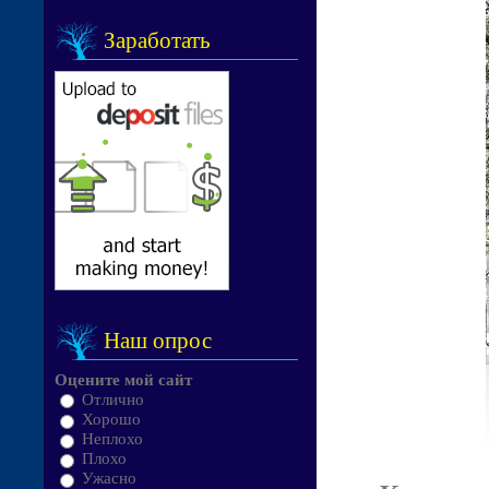
Заработать
Наш опрос
Оцените мой сайт
Отлично
Хорошо
Неплохо
Плохо
Ужасно