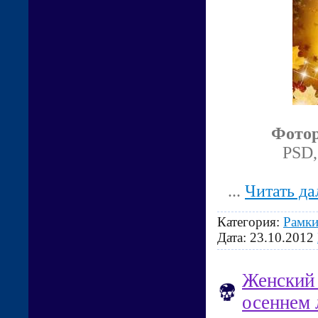
Фотор
PSD,
...
Читать да
Категория:
Рамки
Дата:
23.10.2012
Женский 
осеннем 