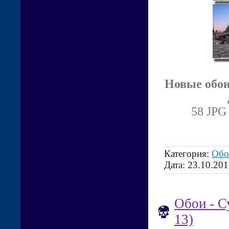
Новые обои
58 JPG 
Категория:
Обо
Дата:
23.10.201
Обои - С
13)