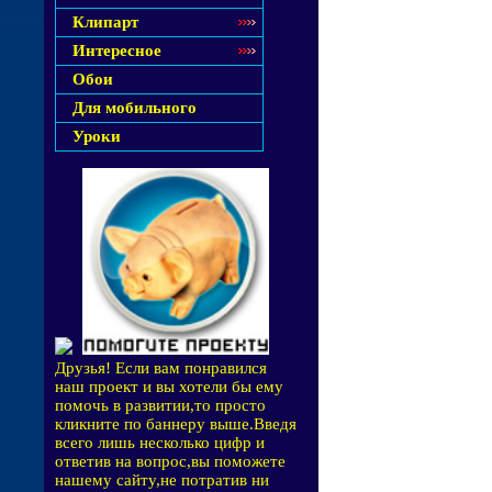
Клипарт
Интересное
Обои
Для мобильного
Уроки
Друзья! Если вам понравился
наш проект и вы хотели бы ему
помочь в развитии,то просто
кликните по баннеру выше.Введя
всего лишь несколько цифр и
ответив на вопрос,вы поможете
нашему сайту,не потратив ни