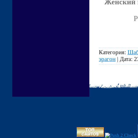
Женский 
P
Категория:
Шаб
эрагон
| Дата:
2