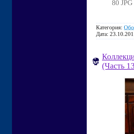
80 JPG 
Категория:
Обо
Дата:
23.10.201
Коллекци
(Часть 1