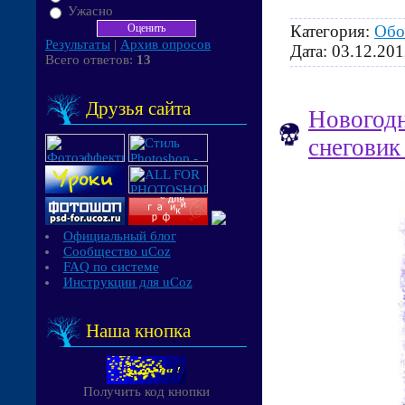
Ужасно
Категория:
Обо
Результаты
|
Архив опросов
Дата:
03.12.201
Всего ответов:
13
Друзья сайта
Новогодн
снеговик
Официальный блог
Сообщество uCoz
FAQ по системе
Инструкции для uCoz
Наша кнопка
Получить код кнопки