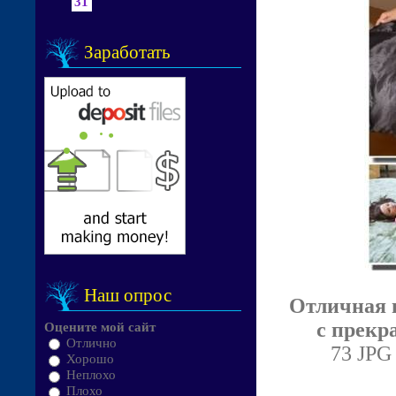
31
Заработать
Наш опрос
Отличная п
с прекр
Оцените мой сайт
Отлично
73 JPG 
Хорошо
Неплохо
Плохо