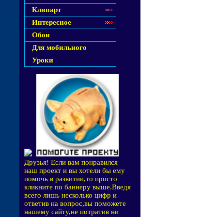
Клипарт
Интересное
Обои
Для мобильного
Уроки
Друзья! Если вам понравился
наш проект и вы хотели бы ему
помочь в развитии,то просто
кликните по баннеру выше.Введя
всего лишь несколько цифр и
ответив на вопрос,вы поможете
нашему сайту,не потратив ни