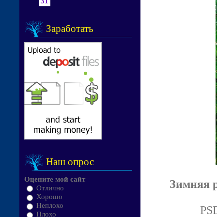
31
Заработать
Наш опрос
Оцените мой сайт
Зимняя р
Отлично
Хорошо
Неплохо
PSD
Плохо