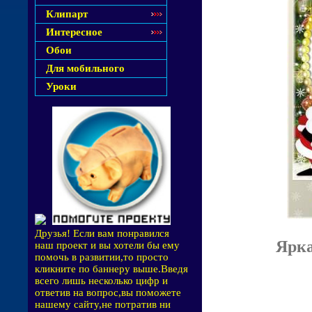
Клипарт
Интересное
Обои
Для мобильного
Уроки
Друзья! Если вам понравился
Ярка
наш проект и вы хотели бы ему
помочь в развитии,то просто
кликните по баннеру выше.Введя
всего лишь несколько цифр и
ответив на вопрос,вы поможете
нашему сайту,не потратив ни