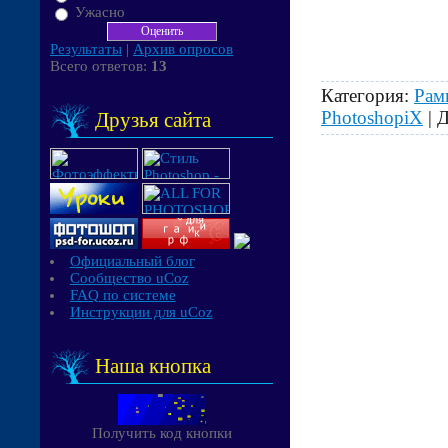
Ужасно
Результаты
|
Архив опросов
Всего ответов:
13
Категория:
Рам
PhotoshopiX
| 
Друзья сайта
Официальный блог
Сообщество uCoz
FAQ по системе
Инструкции для uCoz
Наша кнопка
Получить код кнопки