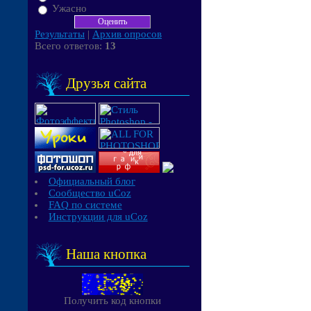
Ужасно
Результаты
|
Архив опросов
Всего ответов:
13
Друзья сайта
Официальный блог
Сообщество uCoz
FAQ по системе
Инструкции для uCoz
Наша кнопка
Получить код кнопки