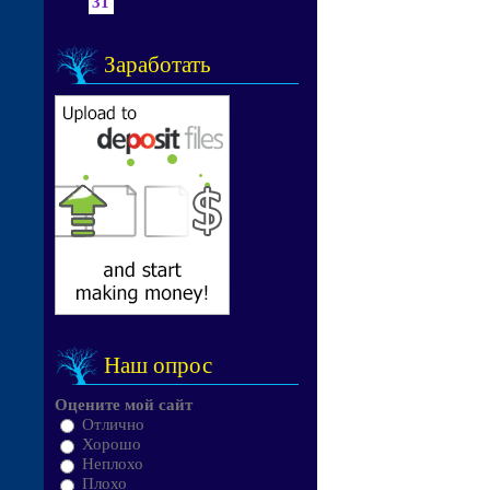
31
Заработать
Наш опрос
Оцените мой сайт
Отлично
Хорошо
Неплохо
Плохо