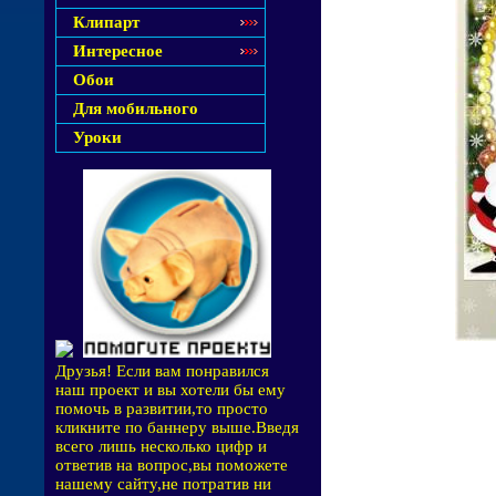
Клипарт
Интересное
Обои
Для мобильного
Уроки
Друзья! Если вам понравился
наш проект и вы хотели бы ему
помочь в развитии,то просто
кликните по баннеру выше.Введя
всего лишь несколько цифр и
ответив на вопрос,вы поможете
нашему сайту,не потратив ни