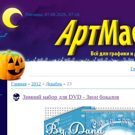
Пятница, 07.08.2026, 07:16
Гл
Главная
»
2012
»
Декабрь
»
23
Зимний набор для DVD - Звон бокалов