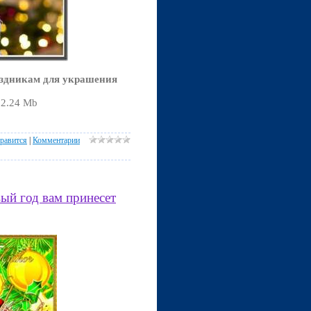
здникам для украшения
02.24 Mb
равится
|
Комментарии
ый год вам принесет