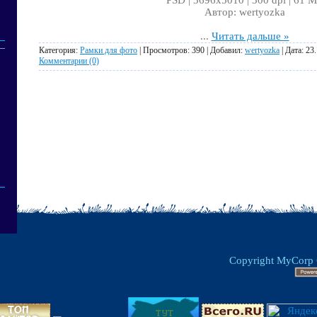
Автор: wertyozka
...
Читать дальше »
Категория:
Рамки для фото
| Просмотров: 390 | Добавил:
wertyozka
| Дата:
23
Комментарии (0)
Copyright MyCorp