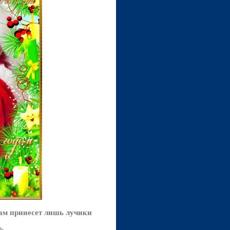
ам принесет лишь лучики
Mb