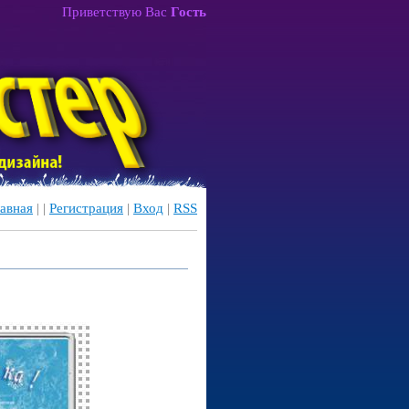
Приветствую Вас
Гость
авная
|
|
Регистрация
|
Вход
|
RSS