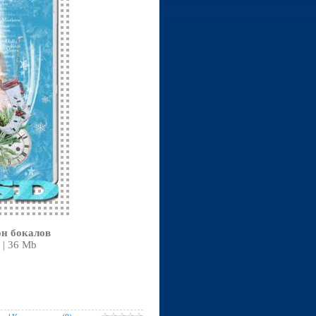
он бокалов
 | 36 Mb