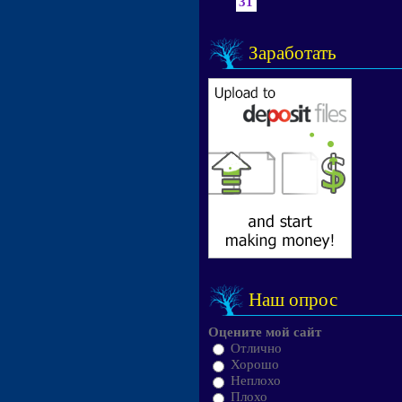
31
Заработать
Наш опрос
Оцените мой сайт
Отлично
Хорошо
Неплохо
Плохо