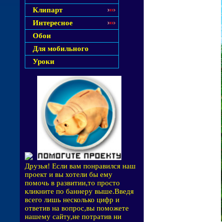
Клипарт
Интересное
Обои
Для мобильного
Уроки
Друзья! Если вам понравился наш
проект и вы хотели бы ему
помочь в развитии,то просто
кликните по баннеру выше.Введя
всего лишь несколько цифр и
ответив на вопрос,вы поможете
нашему сайту,не потратив ни