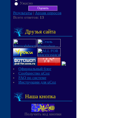
Ужасно
Результаты
|
Архив опросов
Всего ответов:
13
Друзья сайта
Официальный блог
Сообщество uCoz
FAQ по системе
Инструкции для uCoz
Наша кнопка
Получить код кнопки