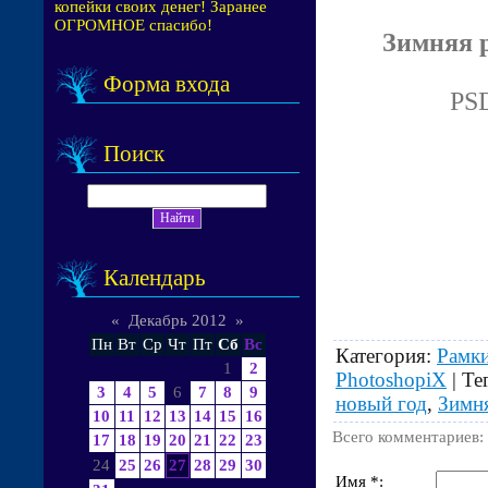
копейки своих денег! Заранее
ОГРОМНОЕ спасибо!
Зимняя р
Форма входа
PSD
Поиск
Календарь
«
Декабрь 2012
»
Пн
Вт
Ср
Чт
Пт
Сб
Вс
Категория
:
Рамки
1
2
PhotoshopiX
|
Те
3
4
5
6
7
8
9
новый год
,
Зимн
10
11
12
13
14
15
16
Всего комментариев
:
17
18
19
20
21
22
23
24
25
26
27
28
29
30
Имя *: