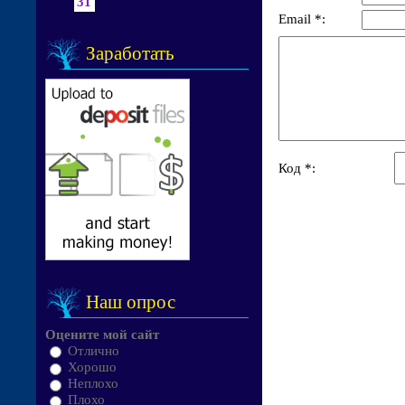
31
Email *:
Заработать
Код *:
Наш опрос
Оцените мой сайт
Отлично
Хорошо
Неплохо
Плохо