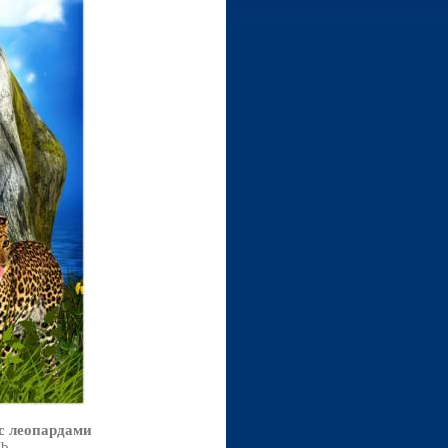
с леопардами
Mb