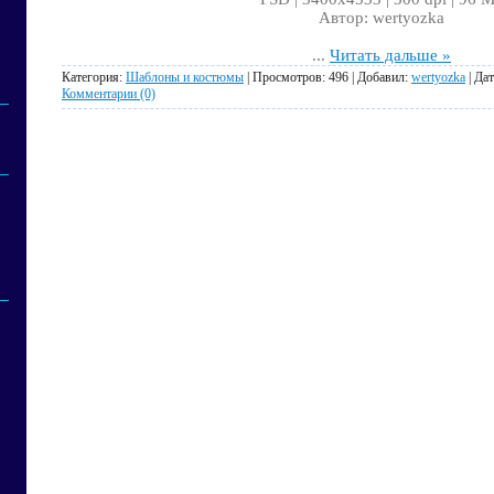
Автор: wertyozka
...
Читать дальше »
Категория:
Шаблоны и костюмы
| Просмотров: 496 | Добавил:
wertyozka
| Да
Комментарии (0)