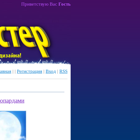
Приветствую Вас
Гость
авная
|
|
Регистрация
|
Вход
|
RSS
еопардами