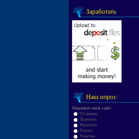
Заработать
Наш опрос
Оцените мой сайт
Отлично
Хорошо
Неплохо
Плохо
Ужасно