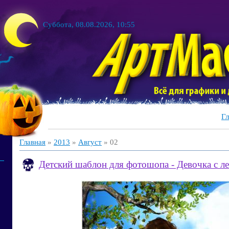
Суббота, 08.08.2026, 10:55
Гл
Главная
»
2013
»
Август
»
02
Детский шаблон для фотошопа - Девочка с л