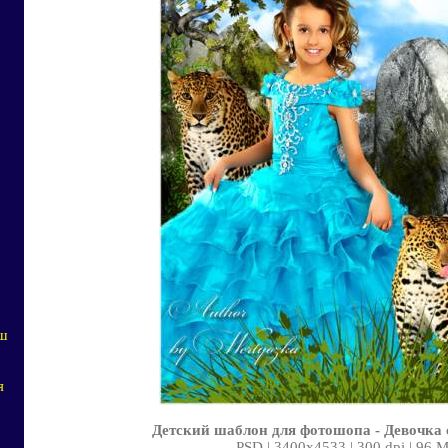
аш
я
Детский шаблон для фотошопа - Девочка 
PSD | 3400x4533 | 300 dpi | 96 