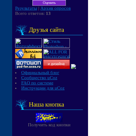
Результаты
|
Архив опросов
Всего ответов:
13
Друзья сайта
Официальный блог
Сообщество uCoz
FAQ по системе
Инструкции для uCoz
Наша кнопка
Получить код кнопки