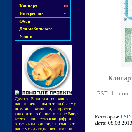
Клипарт
Интересное
Обои
Для мобильного
Уроки
Клипарт
PSD 1 слои р
Друзья! Если вам понравился
наш проект и вы хотели бы ему
помочь в развитии,то просто
кликните по баннеру выше.Введя
Категория:
PSD 
всего лишь несколько цифр и
Дата:
08.08.201
ответив на вопрос,вы поможете
нашему сайту,не потратив ни