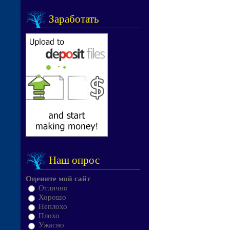
Заработать
Наш опрос
Оцените мой сайт
Отлично
Хорошо
Неплохо
Плохо
Ужасно