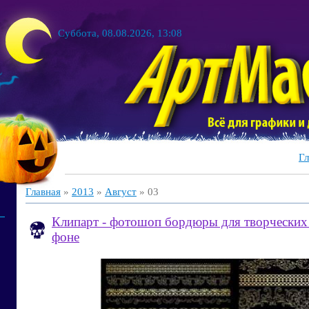
Суббота, 08.08.2026, 13:08
Гл
Главная
»
2013
»
Август
»
03
Клипарт - фотошоп бордюры для творческих
фоне