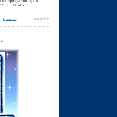
т на прозрачном фоне
dpi | 65.14 MB
13
Нравится
|
ды