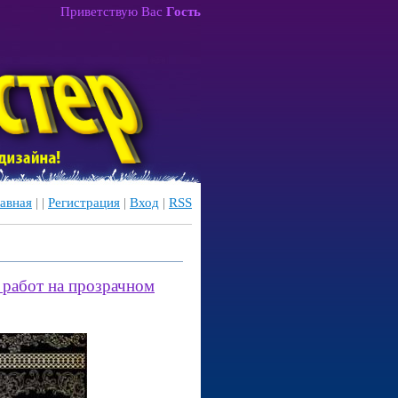
Приветствую Вас
Гость
авная
|
|
Регистрация
|
Вход
|
RSS
 работ на прозрачном