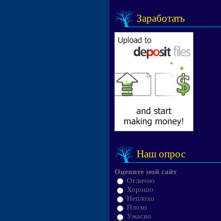
Заработать
Наш опрос
Оцените мой сайт
Отлично
Хорошо
Неплохо
Плохо
Ужасно