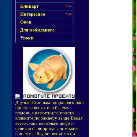
Клипарт
Интересное
Обои
Для мобильного
Уроки
Друзья! Если вам понравился наш
проект и вы хотели бы ему
помочь в развитии,то просто
кликните по баннеру выше.Введя
всего лишь несколько цифр и
ответив на вопрос,вы поможете
нашему сайту,не потратив ни