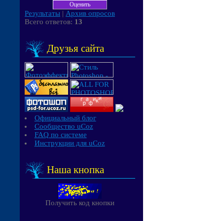
Результаты
|
Архив опросов
Всего ответов:
13
Друзья сайта
Официальный блог
Сообщество uCoz
FAQ по системе
Инструкции для uCoz
Наша кнопка
Получить код кнопки