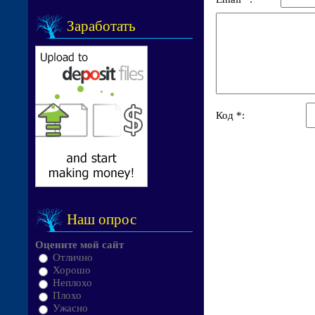
Заработать
Код *:
Наш опрос
Оцените мой сайт
Отлично
Хорошо
Неплохо
Плохо
Ужасно