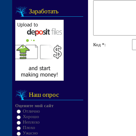
Заработать
Код *:
Наш опрос
Оцените мой сайт
Отлично
Хорошо
Неплохо
Плохо
Ужасно