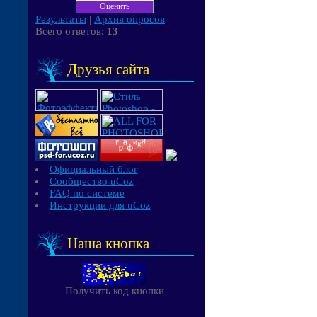
Результаты
|
Архив опросов
Всего ответов:
13
Друзья сайта
Официальный блог
Сообщество uCoz
FAQ по системе
Инструкции для uCoz
Наша кнопка
Получить код кнопки