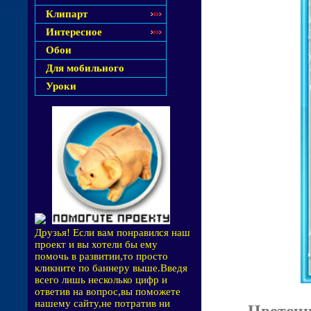
Клипарт
Интересное
Обои
Для мобильного
Уроки
Друзья! Если вам понравился наш
проект и вы хотели бы ему
помочь в развитии,то просто
кликните по баннеру выше.Введя
всего лишь несколько цифр и
ответив на вопрос,вы поможете
нашему сайту,не потратив ни
Цветочн