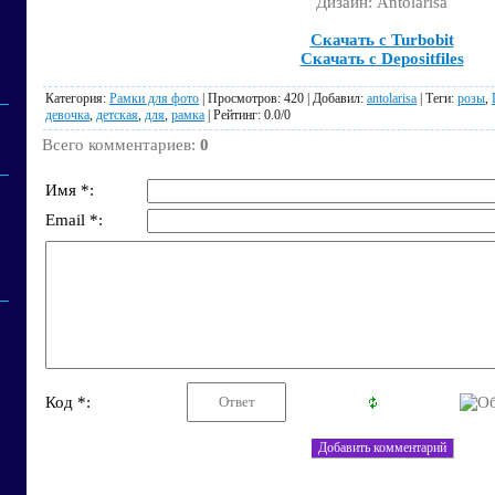
Дизайн: Antolarisa
Скачать с Turbobit
Скачать с Depositfiles
Категория
:
Рамки для фото
|
Просмотров
: 420 |
Добавил
:
antolarisa
|
Теги
:
розы
,
девочка
,
детская
,
для
,
рамка
|
Рейтинг
:
0.0
/
0
Всего комментариев
:
0
Имя *:
Email *:
Код *: