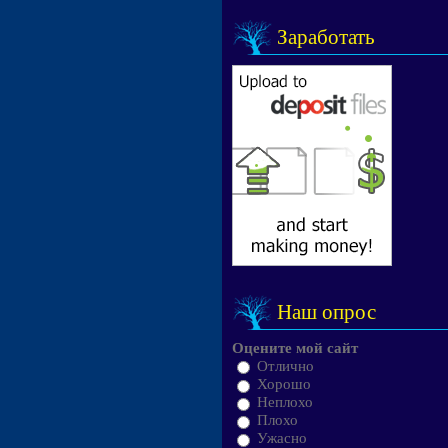
Заработать
Наш опрос
Оцените мой сайт
Отлично
Хорошо
Неплохо
Плохо
Ужасно