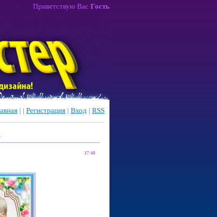
Приветствую Вас
Гость
авная
|
|
Регистрация
|
Вход
|
RSS
к
17:40