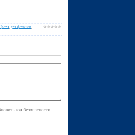
Цветы
,
для фотошоп
,