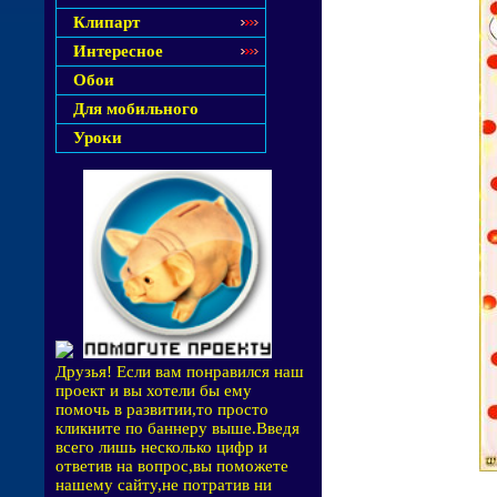
Клипарт
Интересное
Обои
Для мобильного
Уроки
Друзья! Если вам понравился наш
проект и вы хотели бы ему
помочь в развитии,то просто
кликните по баннеру выше.Введя
всего лишь несколько цифр и
ответив на вопрос,вы поможете
нашему сайту,не потратив ни