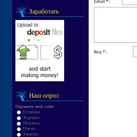
Email *:
Заработать
Код *:
Наш опрос
Оцените мой сайт
Отлично
Хорошо
Неплохо
Плохо
Ужасно