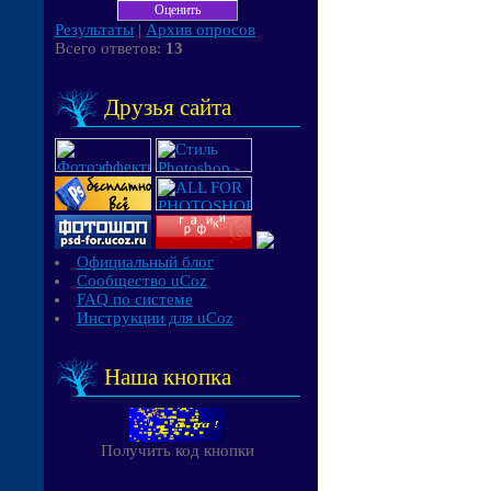
Результаты
|
Архив опросов
Всего ответов:
13
Друзья сайта
Официальный блог
Сообщество uCoz
FAQ по системе
Инструкции для uCoz
Наша кнопка
Получить код кнопки