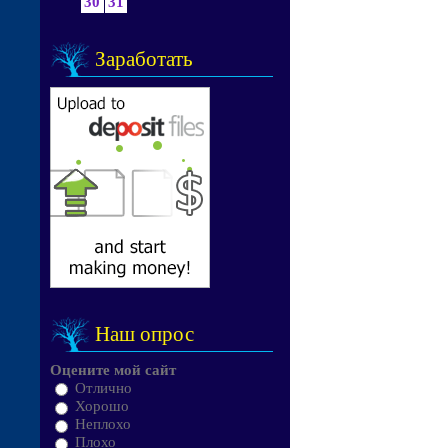
30
31
Заработать
Наш опрос
Оцените мой сайт
Отлично
Хорошо
Неплохо
Плохо