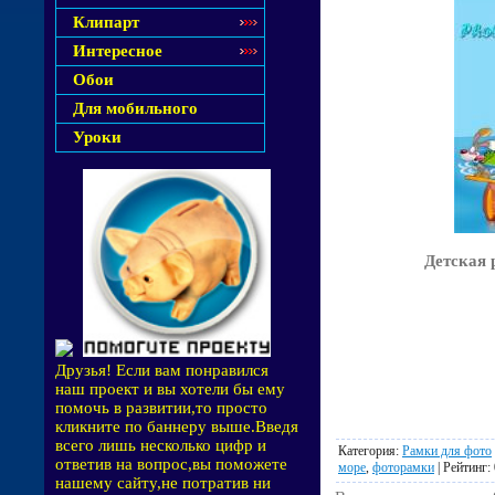
Клипарт
Интересное
Обои
Для мобильного
Уроки
Детская 
Друзья! Если вам понравился
наш проект и вы хотели бы ему
помочь в развитии,то просто
кликните по баннеру выше.Введя
всего лишь несколько цифр и
Категория
:
Рамки для фото
ответив на вопрос,вы поможете
море
,
фоторамки
|
Рейтинг
:
нашему сайту,не потратив ни