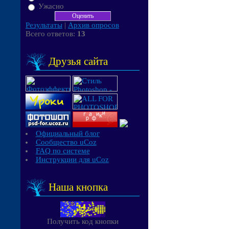
Ужасно
Результаты
|
Архив опросов
Всего ответов:
13
Друзья сайта
Официальный блог
Сообщество uCoz
FAQ по системе
Инструкции для uCoz
Наша кнопка
Получить код кнопки