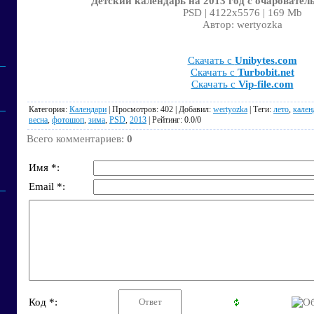
Детский календарь на 2013 год с очаровател
PSD | 4122x5576 | 169 Mb
Автор: wertyozka
Скачать с
Unibytes.com
Скачать с
Turbobit.net
Скачать с
Vip-file.com
Категория
:
Календари
|
Просмотров
: 402 |
Добавил
:
wertyozka
|
Теги
:
лето
,
кален
весна
,
фотошоп
,
зима
,
PSD
,
2013
|
Рейтинг
:
0.0
/
0
Всего комментариев
:
0
Имя *:
Email *:
Код *: