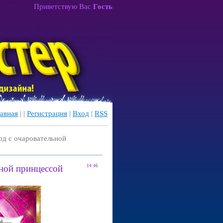
Приветствую Вас
Гость
авная
|
|
Регистрация
|
Вход
|
RSS
од с очаровательной
ьной принцессой
14:46