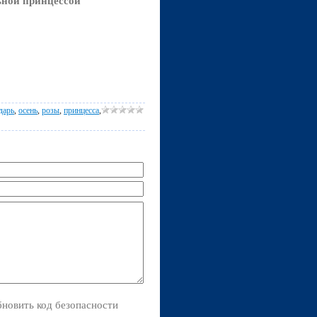
ьной принцессой
дарь
,
осень
,
розы
,
принцесса
,