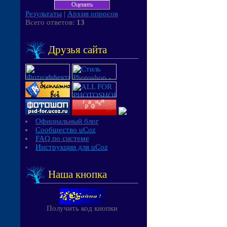
Результаты
|
Архив опросов
Всего ответов:
13
Друзья сайта
Официальный блог
Сообщество uCoz
FAQ по системе
Инструкции для uCoz
Наша кнопка
Получить код кнопки