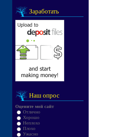
Заработать
Наш опрос
Оцените мой сайт
Отлично
Хорошо
Неплохо
Плохо
Ужасно