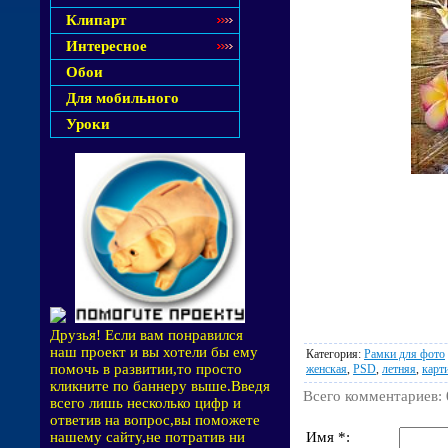
Клипарт
Интересное
Обои
Для мобильного
Уроки
Друзья! Если вам понравился
наш проект и вы хотели бы ему
Категория
:
Рамки для фото
помочь в развитии,то просто
женская
,
PSD
,
летняя
,
карт
кликните по баннеру выше.Введя
Всего комментариев
:
всего лишь несколько цифр и
ответив на вопрос,вы поможете
Имя *:
нашему сайту,не потратив ни