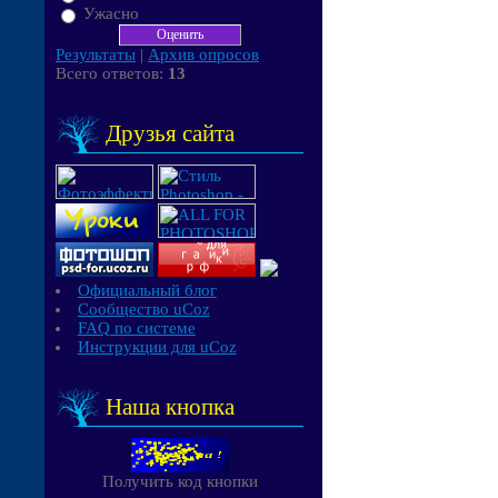
Ужасно
Результаты
|
Архив опросов
Всего ответов:
13
Друзья сайта
Официальный блог
Сообщество uCoz
FAQ по системе
Инструкции для uCoz
Наша кнопка
Получить код кнопки