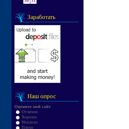
30
31
Заработать
Наш опрос
Оцените мой сайт
Отлично
Хорошо
Неплохо
Плохо