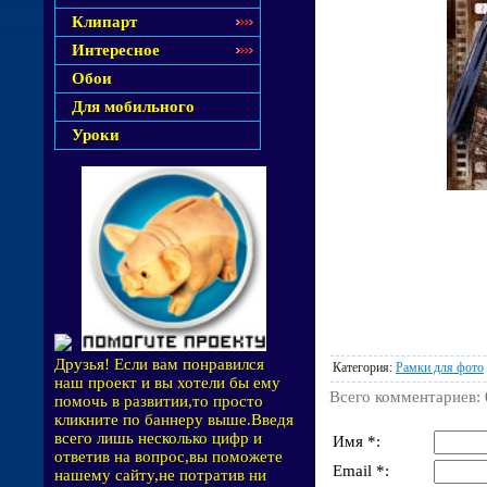
Клипарт
Интересное
Обои
Для мобильного
Уроки
Друзья! Если вам понравился
Категория
:
Рамки для фото
наш проект и вы хотели бы ему
Всего комментариев
:
помочь в развитии,то просто
кликните по баннеру выше.Введя
всего лишь несколько цифр и
Имя *:
ответив на вопрос,вы поможете
Email *:
нашему сайту,не потратив ни