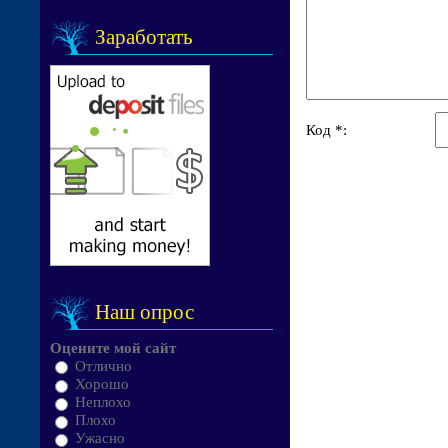
Заработать
Код *:
Наш опрос
Оцените мой сайт
Отлично
Хорошо
Неплохо
Плохо
Ужасно