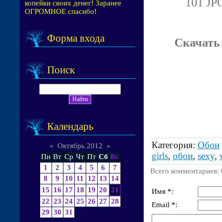
101 JPG
копейки своих денег! Заранее
ОГРОМНОЕ спасибо!
Форма входа
Скачать
Поиск
Календарь
Категория
:
Обои
«
Октябрь 2012
»
girls
,
обои
,
sexy
,
Пн
Вт
Ср
Чт
Пт
Сб
Вс
1
2
3
4
5
6
7
Всего комментариев
:
8
9
10
11
12
13
14
15
16
17
18
19
20
21
Имя *:
22
23
24
25
26
27
28
Email *:
29
30
31