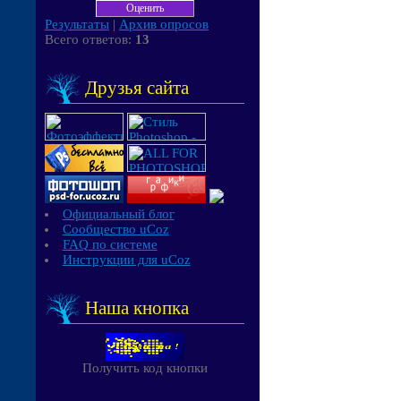
Результаты
|
Архив опросов
Всего ответов:
13
Друзья сайта
Официальный блог
Сообщество uCoz
FAQ по системе
Инструкции для uCoz
Наша кнопка
Получить код кнопки