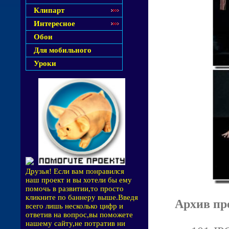
Клипарт
Интересное
Обои
Для мобильного
Уроки
Друзья! Если вам понравился
наш проект и вы хотели бы ему
помочь в развитии,то просто
кликните по баннеру выше.Введя
Архив пр
всего лишь несколько цифр и
ответив на вопрос,вы поможете
нашему сайту,не потратив ни