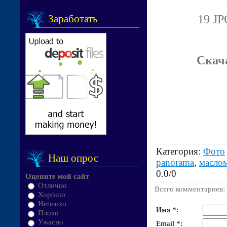
19 JP
Заработать
Скач
Категория
:
Фото
Наш опрос
panorama
,
масло
0.0
/
0
Оцените мой сайт
Отлично
Всего комментариев
:
Хорошо
Неплохо
Имя *:
Плохо
Ужасно
Email *: