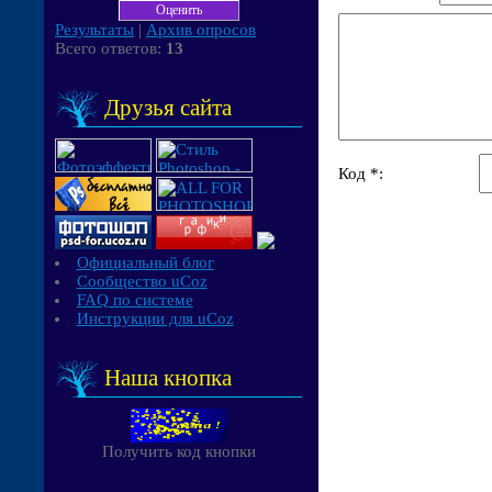
Результаты
|
Архив опросов
Всего ответов:
13
Друзья сайта
Код *:
Официальный блог
Сообщество uCoz
FAQ по системе
Инструкции для uCoz
Наша кнопка
Получить код кнопки