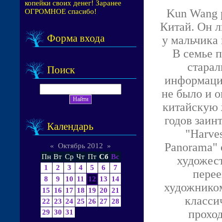
копейки своих денег! Заранее
Kun Wang 
ОГРОМНОЕ спасибо!
Китай. Он л
Форма входа
у мальчика 
В семье 
старал
Поиск
информации
не было и 
китайскую 
годов заин
Календарь
"Harves
Panorama" 
«
Октябрь 2012
»
Пн
Вт
Ср
Чт
Пт
Сб
Вс
художест
1
2
3
4
5
6
7
перее
8
9
10
11
12
13
14
художником
15
16
17
18
19
20
21
класси
22
23
24
25
26
27
28
прохо
29
30
31