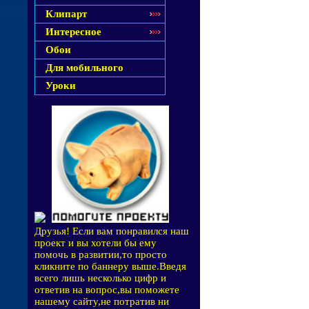
Клипарт
Интересное
Обои
Для мобильного
Уроки
Друзья! Если вам понравился наш
проект и вы хотели бы ему
помочь в развитии,то просто
кликните по баннеру выше.Введя
всего лишь несколько цифр и
ответив на вопрос,вы поможете
нашему сайту,не потратив ни