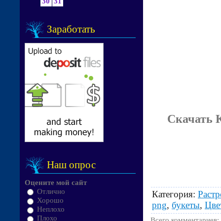
30
31
Заработать
Скачать 
Наш опрос
Оцените мой сайт
Отлично
Категория
:
Раст
Хорошо
png
,
букеты
,
Цве
Неплохо
Плохо
Всего комментариев
: