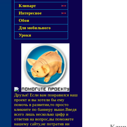
Клипарт
Интересное
Обои
Для мобильного
Уроки
Друзья! Если вам понравился наш
проект и вы хотели бы ему
помочь в развитии,то просто
кликните по баннеру выше.Введя
всего лишь несколько цифр и
ответив на вопрос,вы поможете
нашему сайту,не потратив ни
Клип