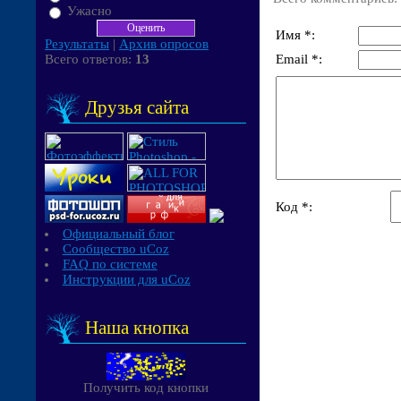
Ужасно
Имя *:
Результаты
|
Архив опросов
Всего ответов:
13
Email *:
Друзья сайта
Код *:
Официальный блог
Сообщество uCoz
FAQ по системе
Инструкции для uCoz
Наша кнопка
Получить код кнопки