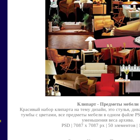
Клипарт - Предметы мебели
Красивый набор клипарта на тему дизайн, это стулья, ди
тумбы с цветами, все предметы мебели в одном файле PS
уменьшения веса архива.
я
PSD | 7087 x 7087 px | 50 элементов |