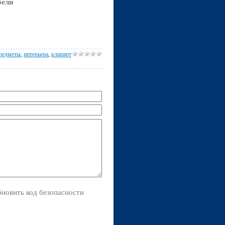
бели
редметы
,
интерьера
,
клипарт