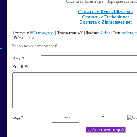
Скачать Клипарт - Предметы ме
Скачать с Depositfiles.com
Скачать с Turbobit.net
Скачать с Zipmonster.net
Категория
:
PSD исходники
|
Просмотров
: 400 |
Добавил
:
Zirkon
|
Теги
:
мебели
,
п
|
Рейтинг
:
0.0
/
0
Всего комментариев
:
0
Имя *:
Email *:
Код *: