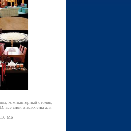
ваны, компьютерный столик,
D, все слои отключены для
 116 МБ