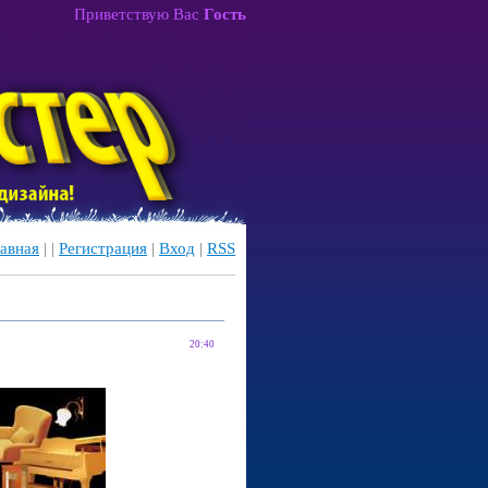
Приветствую Вас
Гость
авная
|
|
Регистрация
|
Вход
|
RSS
20:40