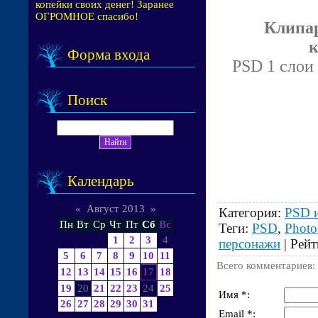
копейки своих денег! Заранее
ОГРОМНОЕ спасибо!
Клипар
к
Форма входа
PSD 1 слои 
Поиск
Календарь
«
Август 2013
»
Категория
:
PSD 
Пн
Вт
Ср
Чт
Пт
Сб
Вс
Теги
:
PSD
,
Photo
1
2
3
4
персонажи
|
Рейт
5
6
7
8
9
10
11
Всего комментариев
:
12
13
14
15
16
17
18
19
20
21
22
23
24
25
Имя *:
26
27
28
29
30
31
Email *: