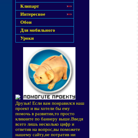
Клипарт
Интересное
Обои
Для мобильного
Уроки
Друзья! Если вам понравился наш
проект и вы хотели бы ему
помочь в развитии,то просто
кликните по баннеру выше.Введя
всего лишь несколько цифр и
ответив на вопрос,вы поможете
нашему сайту,не потратив ни