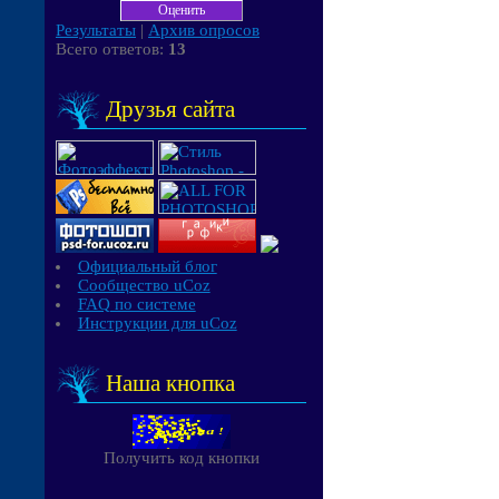
Результаты
|
Архив опросов
Всего ответов:
13
Друзья сайта
Официальный блог
Сообщество uCoz
FAQ по системе
Инструкции для uCoz
Наша кнопка
Получить код кнопки