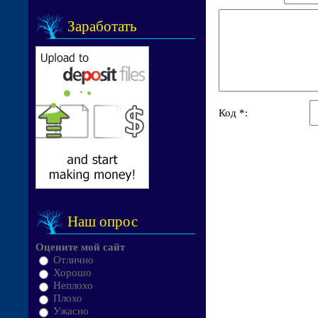
Заработать
Код *:
Наш опрос
Оцените мой сайт
Отлично
Хорошо
Неплохо
Плохо
Ужасно