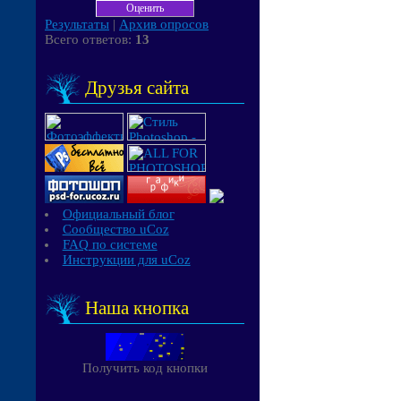
Результаты
|
Архив опросов
Всего ответов:
13
Друзья сайта
Официальный блог
Сообщество uCoz
FAQ по системе
Инструкции для uCoz
Наша кнопка
Получить код кнопки