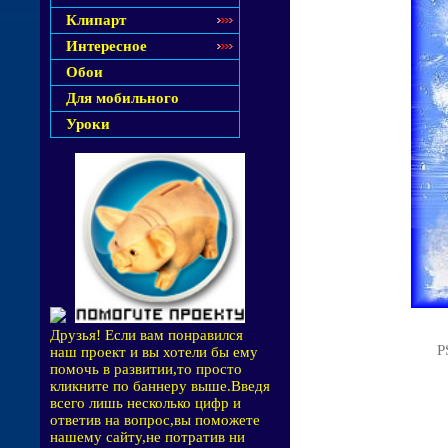
Клипарт
Интересное
Обои
Для мобильного
Уроки
Друзья! Если вам понравился
P
наш проект и вы хотели бы ему
помочь в развитии,то просто
кликните по баннеру выше.Введя
всего лишь несколько цифр и
ответив на вопрос,вы поможете
нашему сайту,не потратив ни