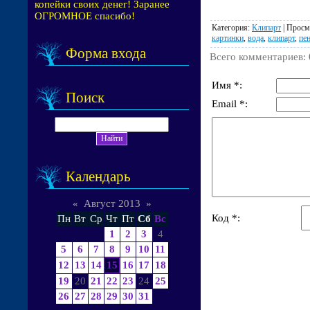
копейки своих денег! Заранее
ОГРОМНОЕ спасибо!
Категория
:
Клипарт
|
Просм
картинки
,
вода
,
клипарт
,
пе
Форма входа
Всего комментариев
:
Имя *:
Поиск
Email *:
Календарь
«
Август 2013
»
Код *:
Пн
Вт
Ср
Чт
Пт
Сб
Вс
1
2
3
4
5
6
7
8
9
10
11
12
13
14
15
16
17
18
19
20
21
22
23
24
25
26
27
28
29
30
31