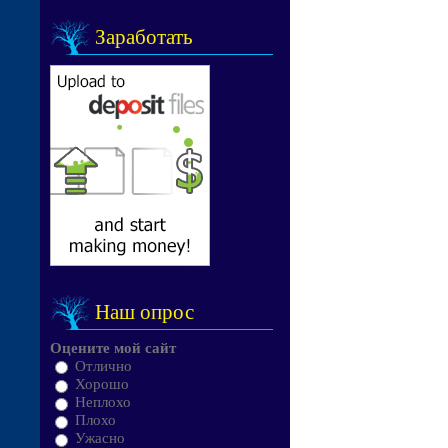
Заработать
Наш опрос
Оцените мой сайт
Отлично
Хорошо
Неплохо
Плохо
Ужасно