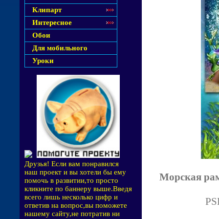
Клипарт
Интересное
Обои
Для мобильного
Уроки
Друзья! Если вам понравился
наш проект и вы хотели бы ему
Морская рам
помочь в развитии,то просто
кликните по баннеру выше.Введя
всего лишь несколько цифр и
PSD
ответив на вопрос,вы поможете
нашему сайту,не потратив ни