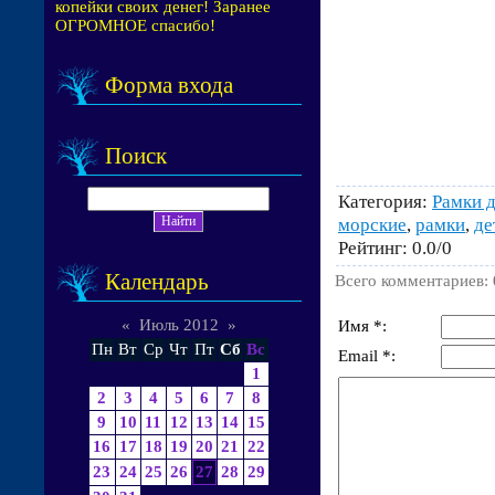
копейки своих денег! Заранее
ОГРОМНОЕ спасибо!
Форма входа
Поиск
Категория
:
Рамки д
морские
,
рамки
,
де
Рейтинг
:
0.0
/
0
Календарь
Всего комментариев
:
«
Июль 2012
»
Имя *:
Пн
Вт
Ср
Чт
Пт
Сб
Вс
Email *:
1
2
3
4
5
6
7
8
9
10
11
12
13
14
15
16
17
18
19
20
21
22
23
24
25
26
27
28
29