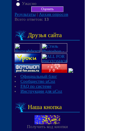
Ужасно
Результаты
|
Архив опросов
Всего ответов:
13
Друзья сайта
Официальный блог
Сообщество uCoz
FAQ по системе
Инструкции для uCoz
Наша кнопка
Получить код кнопки