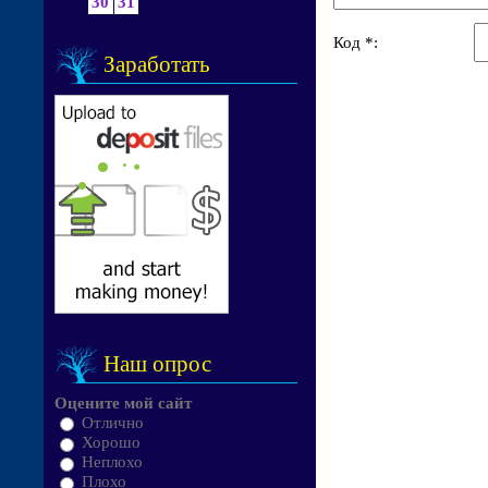
30
31
Код *:
Заработать
Наш опрос
Оцените мой сайт
Отлично
Хорошо
Неплохо
Плохо