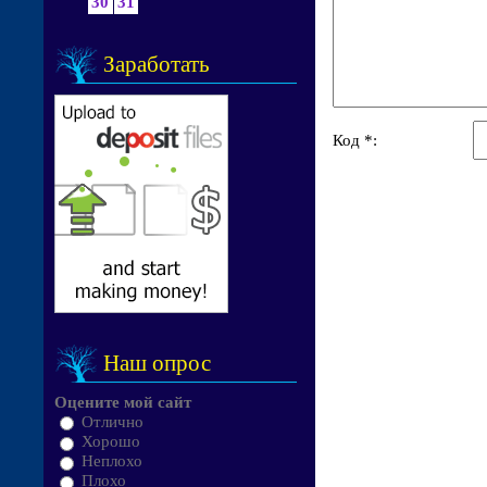
30
31
Заработать
Код *:
Наш опрос
Оцените мой сайт
Отлично
Хорошо
Неплохо
Плохо