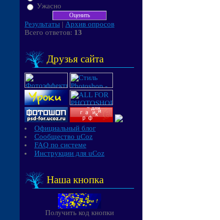
Ужасно
Результаты
|
Архив опросов
Всего ответов:
13
Друзья сайта
Официальный блог
Сообщество uCoz
FAQ по системе
Инструкции для uCoz
Наша кнопка
Получить код кнопки