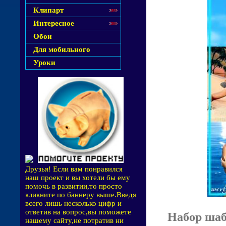
Клипарт
Интересное
Обои
Для мобильного
Уроки
Друзья! Если вам понравился
наш проект и вы хотели бы ему
помочь в развитии,то просто
кликните по баннеру выше.Введя
всего лишь несколько цифр и
ответив на вопрос,вы поможете
Набор шаб
нашему сайту,не потратив ни