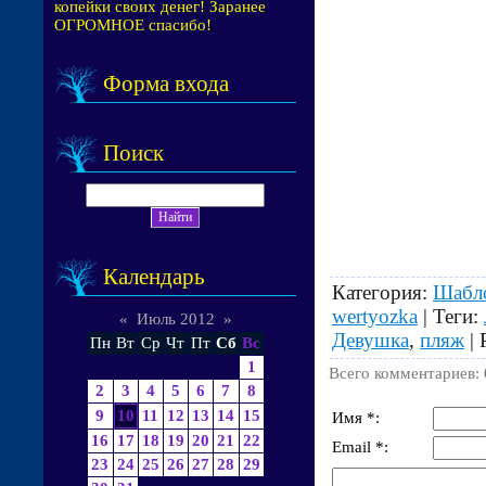
копейки своих денег! Заранее
ОГРОМНОЕ спасибо!
Форма входа
Поиск
Календарь
Категория
:
Шабл
wertyozka
|
Теги
:
«
Июль 2012
»
Девушка
,
пляж
|
Пн
Вт
Ср
Чт
Пт
Сб
Вс
1
Всего комментариев
:
2
3
4
5
6
7
8
9
10
11
12
13
14
15
Имя *:
16
17
18
19
20
21
22
Email *:
23
24
25
26
27
28
29